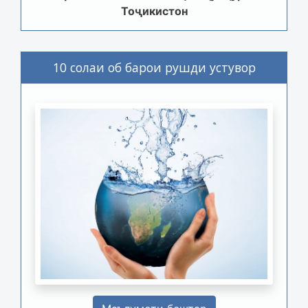
Тоҷикистон
10 солаи об барои рушди устувор