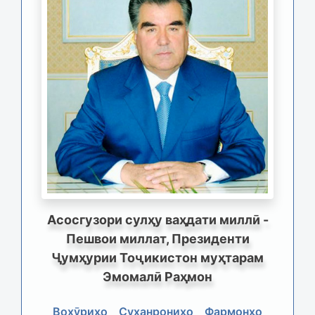
Асосгузори сулҳу ваҳдати миллӣ -
Пешвои миллат, Президенти
Ҷумҳурии Тоҷикистон муҳтарам
Эмомалӣ Раҳмон
Вохӯриҳо
Суханрониҳо
Фармонҳо