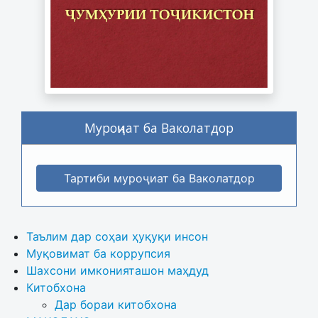
Муроҷиат ба Ваколатдор
Тартиби муроҷиат ба Ваколатдор
Таълим дар соҳаи ҳуқуқи инсон
Муқовимат ба коррупсия
Шахсони имконияташон маҳдуд
Китобхона
Дар бораи китобхона 