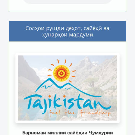
Солҳои рушди деҳот, сайёҳӣ ва
ҳунарҳои мардумӣ
Барномаи миллии сайёҳии Ҷумҳурии