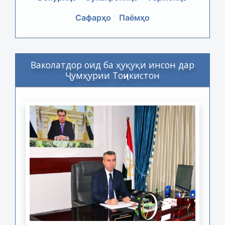
Сафарҳо
Паёмҳо
Ваколатдор оид ба ҳуқуқи инсон дар
Ҷумҳурии Тоҷикистон