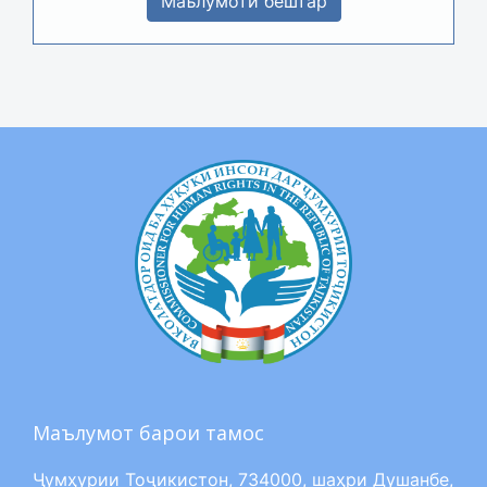
Маълумоти бештар
Маълумот барои тамос
Ҷумҳурии Тоҷикистон, 734000, шаҳри Душанбе,