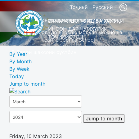
Тоҷикӣ
Русский
Это демонстрационная версия модуля
ВАКОЛАТДОР ОИД БА ҲУҚУҚИ
ИНСОН ДАР ҶУМҲУРИИ
Скачать полную версию модуля можно на
ТОҶИКИСТОН
сайте Joomla School
Барои шахсони сустбин
By Year
By Month
By Week
Today
Jump to month
Jump to month
Friday, 10 March 2023