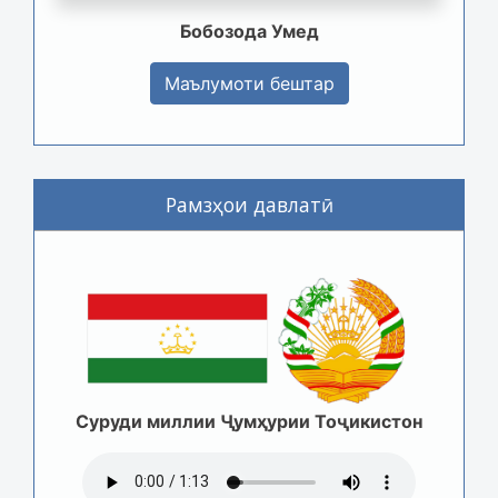
Бобозода Умед
Маълумоти бештар
Рамзҳои давлатӣ
Суруди миллии Ҷумҳурии Тоҷикистон