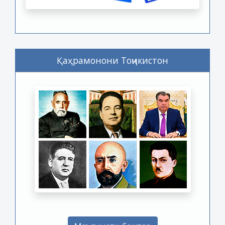
Қаҳрамонони Тоҷикистон