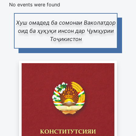
No events were found
Хуш омадед ба сомонаи Ваколатдор
оид ба ҳуқуқи инсон дар Ҷумҳурии
Тоҷикистон