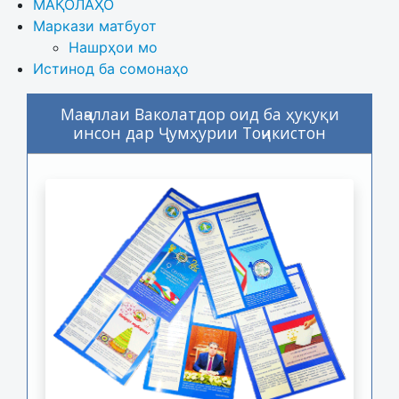
МАҚОЛАҲО
Маркази матбуот
Нашрҳои мо
Истинод ба сомонаҳо
Маҷаллаи Ваколатдор оид ба ҳуқуқи
инсон дар Ҷумҳурии Тоҷикистон