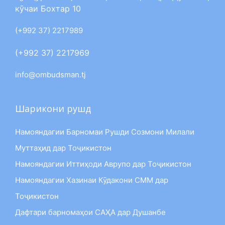
кӯчаи Бохтар 10
(+992 37) 2217989
(+992 37) 2217969
info@ombudsman.tj
Шарикони рушд
Намояндагии Барномаи Рушди Созмони Милали
Муттаҳид дар Тоҷикистон
Намояндагии Иттиҳоди Аврупо дар Тоҷикистон
Намояндагии Хазинаи Кӯдакони СММ дар
Тоҷикистон
Дафтари барномаҳои САҲА дар Душанбе