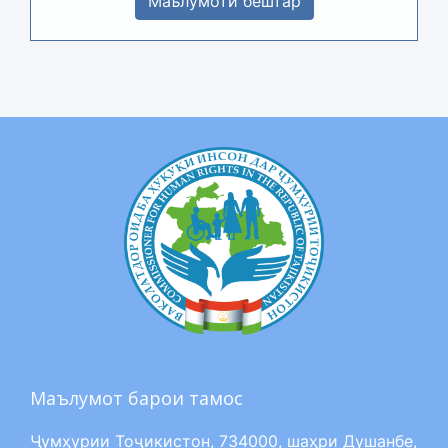
Маълумоти бештар
Маълумот барои тамос
Ҷумҳурии Тоҷикистон, 734000, шаҳри Душанбе,