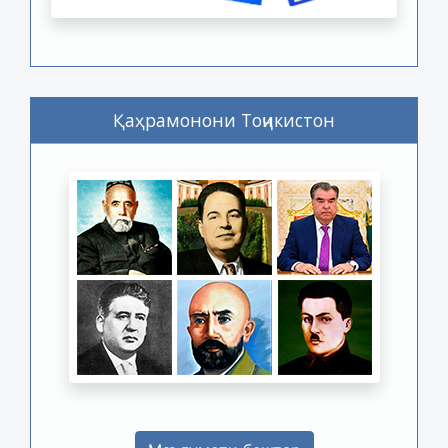
Қаҳрамонони Тоҷикистон