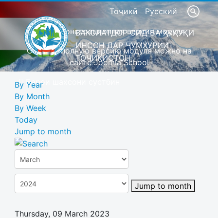
Тоҷикӣ
Русский
Это демонстрационная версия модуля
ВАКОЛАТДОР ОИД БА ҲУҚУҚИ
ИНСОН ДАР ҶУМҲУРИИ
Скачать полную версию модуля можно на
ТОҶИКИСТОН
сайте Joomla School
Барои шахсони сустбин
By Year
By Month
By Week
Today
Jump to month
Jump to month
Thursday, 09 March 2023