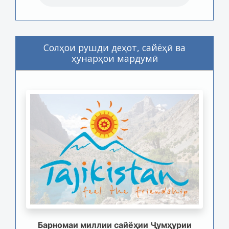
Солҳои рушди деҳот, сайёҳӣ ва
ҳунарҳои мардумӣ
Барномаи миллии сайёҳии Ҷумҳурии