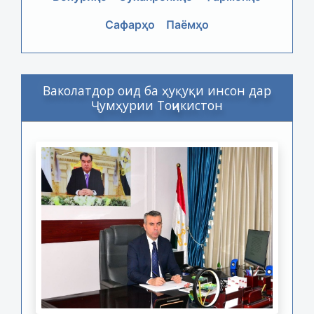
Сафарҳо
Паёмҳо
Ваколатдор оид ба ҳуқуқи инсон дар
Ҷумҳурии Тоҷикистон