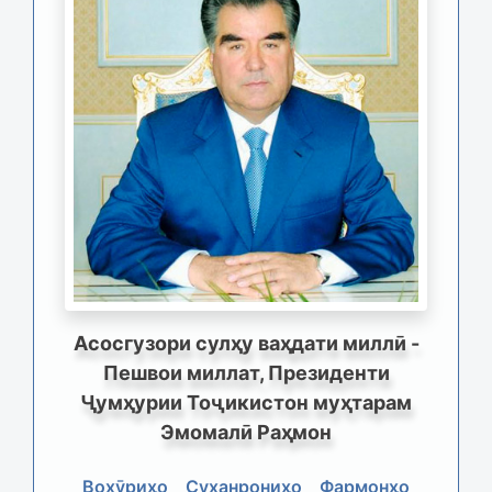
Асосгузори сулҳу ваҳдати миллӣ -
Пешвои миллат, Президенти
Ҷумҳурии Тоҷикистон муҳтарам
Эмомалӣ Раҳмон
Вохӯриҳо
Суханрониҳо
Фармонҳо