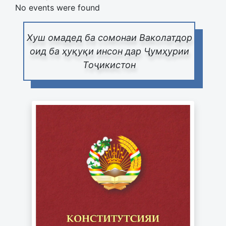
No events were found
Хуш омадед ба сомонаи Ваколатдор
оид ба ҳуқуқи инсон дар Ҷумҳурии
Тоҷикистон