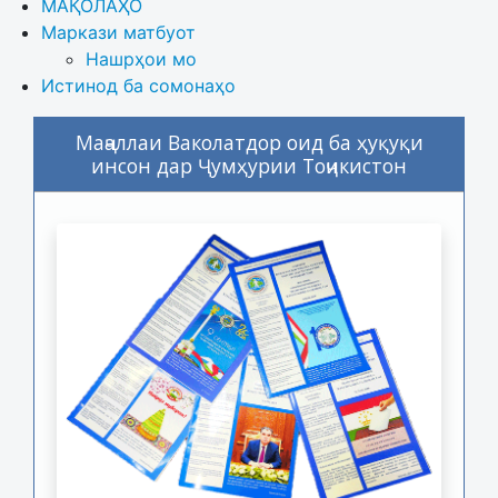
МАҚОЛАҲО
Маркази матбуот
Нашрҳои мо
Истинод ба сомонаҳо
Маҷаллаи Ваколатдор оид ба ҳуқуқи
инсон дар Ҷумҳурии Тоҷикистон