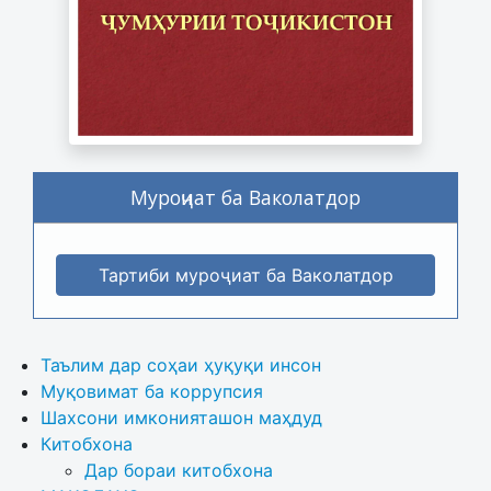
Муроҷиат ба Ваколатдор
Тартиби муроҷиат ба Ваколатдор
Таълим дар соҳаи ҳуқуқи инсон
Муқовимат ба коррупсия
Шахсони имконияташон маҳдуд
Китобхона
Дар бораи китобхона 