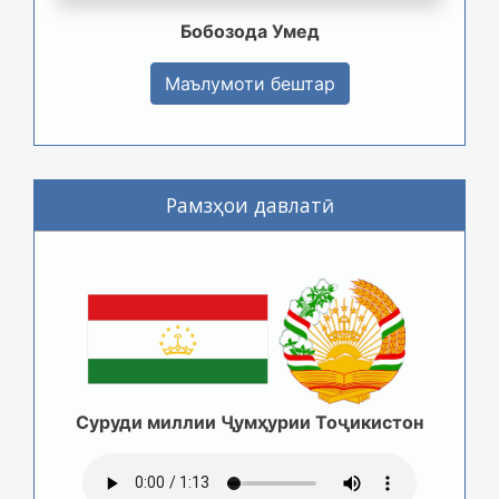
Бобозода Умед
Маълумоти бештар
Рамзҳои давлатӣ
Суруди миллии Ҷумҳурии Тоҷикистон