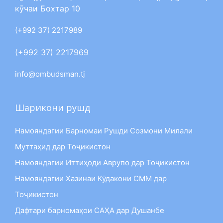
кӯчаи Бохтар 10
(+992 37) 2217989
(+992 37) 2217969
info@ombudsman.tj
Шарикони рушд
Намояндагии Барномаи Рушди Созмони Милали
Муттаҳид дар Тоҷикистон
Намояндагии Иттиҳоди Аврупо дар Тоҷикистон
Намояндагии Хазинаи Кӯдакони СММ дар
Тоҷикистон
Дафтари барномаҳои САҲА дар Душанбе