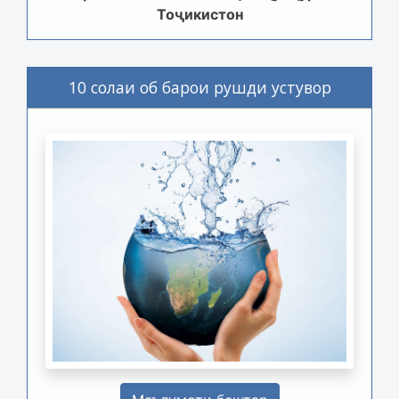
Тоҷикистон
10 солаи об барои рушди устувор