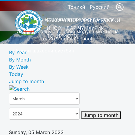
Тоҷикӣ
Русский
Это демонстрационная версия модуля
ВАКОЛАТДОР ОИД БА ҲУҚУҚИ
ИНСОН ДАР ҶУМҲУРИИ
Скачать полную версию модуля можно на
ТОҶИКИСТОН
сайте Joomla School
Барои шахсони сустбин
By Year
By Month
By Week
Today
Jump to month
Jump to month
Sunday, 05 March 2023