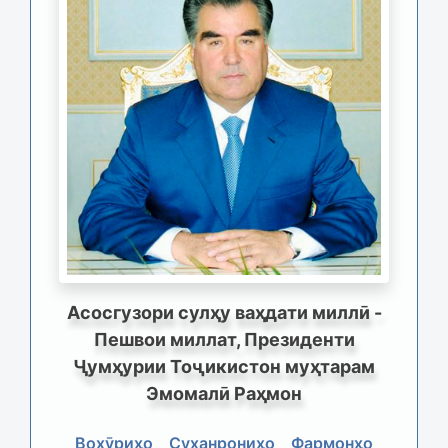
Асосгузори сулҳу ваҳдати миллӣ -
Пешвои миллат, Президенти
Ҷумҳурии Тоҷикистон муҳтарам
Эмомалӣ Раҳмон
Вохӯриҳо
Суханрониҳо
Фармонҳо