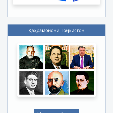
Қаҳрамонони Тоҷикистон