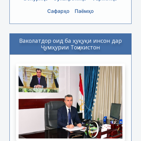
Сафарҳо
Паёмҳо
Ваколатдор оид ба ҳуқуқи инсон дар
Ҷумҳурии Тоҷикистон