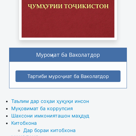
Муроҷиат ба Ваколатдор
Тартиби муроҷиат ба Ваколатдор
Таълим дар соҳаи ҳуқуқи инсон
Муқовимат ба коррупсия
Шахсони имконияташон маҳдуд
Китобхона
Дар бораи китобхона 