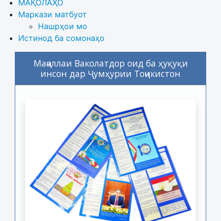
МАҚОЛАҲО
Маркази матбуот
Нашрҳои мо
Истинод ба сомонаҳо
Маҷаллаи Ваколатдор оид ба ҳуқуқи
инсон дар Ҷумҳурии Тоҷикистон