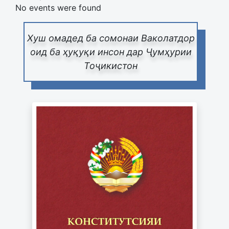
No events were found
Хуш омадед ба сомонаи Ваколатдор
оид ба ҳуқуқи инсон дар Ҷумҳурии
Тоҷикистон