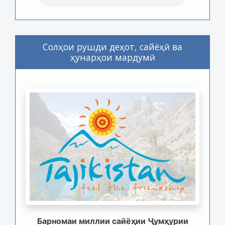
Солҳои рушди деҳот, сайёҳӣ ва
ҳунарҳои мардумӣ
Барномаи миллии сайёҳии Ҷумҳурии