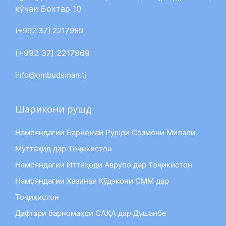
кӯчаи Бохтар 10
(+992 37) 2217989
(+992 37) 2217969
info@ombudsman.tj
Шарикони рушд
Намояндагии Барномаи Рушди Созмони Милали
Муттаҳид дар Тоҷикистон
Намояндагии Иттиҳоди Аврупо дар Тоҷикистон
Намояндагии Хазинаи Кӯдакони СММ дар
Тоҷикистон
Дафтари барномаҳои САҲА дар Душанбе