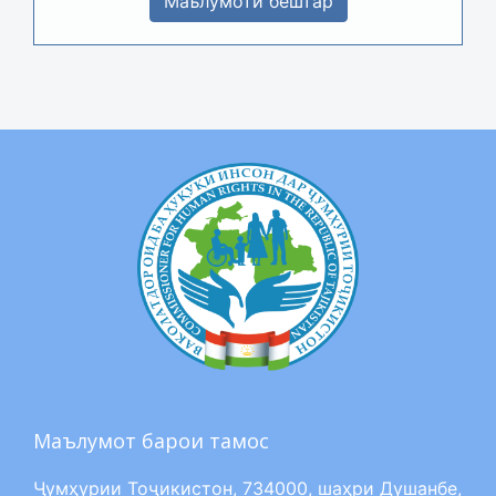
Маълумоти бештар
Маълумот барои тамос
Ҷумҳурии Тоҷикистон, 734000, шаҳри Душанбе,