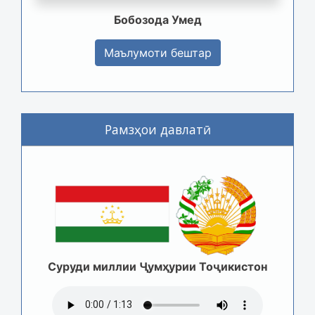
Бобозода Умед
Маълумоти бештар
Рамзҳои давлатӣ
Суруди миллии Ҷумҳурии Тоҷикистон