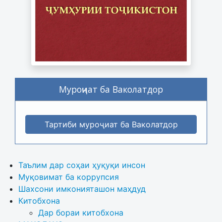
Муроҷиат ба Ваколатдор
Тартиби муроҷиат ба Ваколатдор
Таълим дар соҳаи ҳуқуқи инсон
Муқовимат ба коррупсия
Шахсони имконияташон маҳдуд
Китобхона
Дар бораи китобхона 