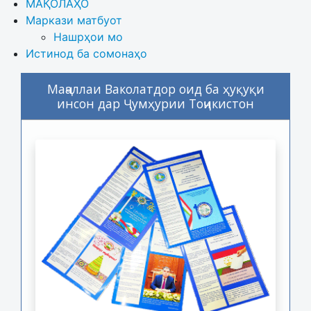
МАҚОЛАҲО
Маркази матбуот
Нашрҳои мо
Истинод ба сомонаҳо
Маҷаллаи Ваколатдор оид ба ҳуқуқи
инсон дар Ҷумҳурии Тоҷикистон