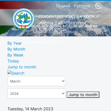
Тоҷикӣ
Русский
Это демонстрационная версия модуля
ВАКОЛАТДОР ОИД БА ҲУҚУҚИ
ИНСОН ДАР ҶУМҲУРИИ
Скачать полную версию модуля можно на
ТОҶИКИСТОН
сайте Joomla School
Барои шахсони сустбин
By Year
By Month
By Week
Today
Jump to month
Jump to month
Tuesday, 14 March 2023