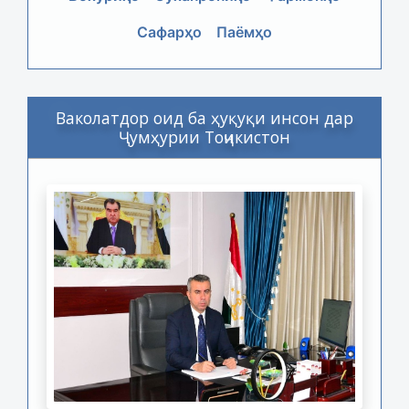
Сафарҳо
Паёмҳо
Ваколатдор оид ба ҳуқуқи инсон дар
Ҷумҳурии Тоҷикистон