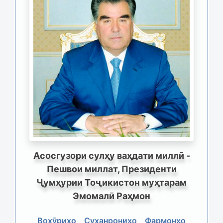
Асосгузори сулҳу ваҳдати миллӣ -
Пешвои миллат, Президенти
Ҷумҳурии Тоҷикистон муҳтарам
Эмомалӣ Раҳмон
Вохӯриҳо
Суханрониҳо
Фармонҳо