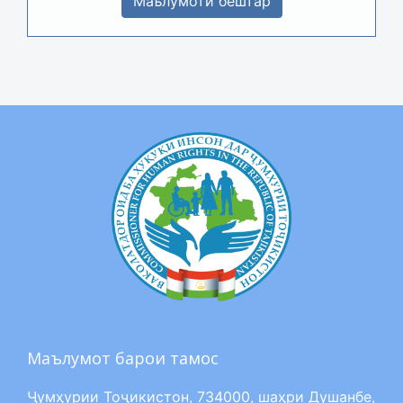
Маълумоти бештар
Маълумот барои тамос
Ҷумҳурии Тоҷикистон, 734000, шаҳри Душанбе,