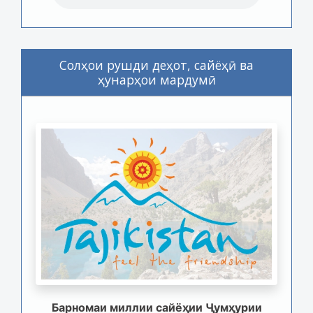
Солҳои рушди деҳот, сайёҳӣ ва
ҳунарҳои мардумӣ
Барномаи миллии сайёҳии Ҷумҳурии