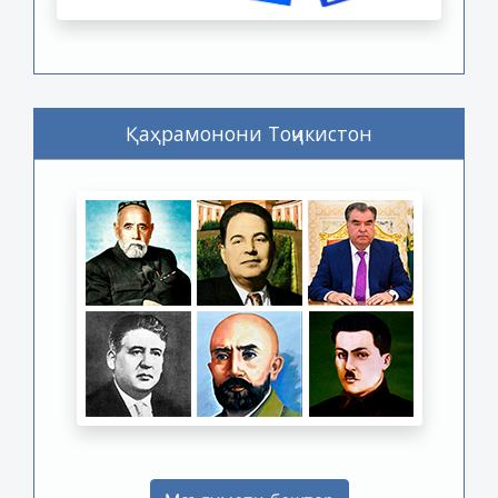
Қаҳрамонони Тоҷикистон