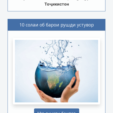
Тоҷикистон
10 солаи об барои рушди устувор