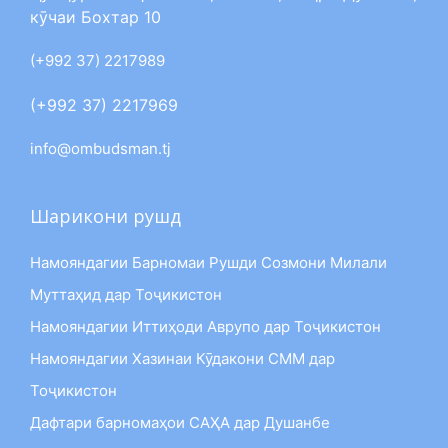
кӯчаи Бохтар 10
(+992 37) 2217989
(+992 37) 2217969
info@ombudsman.tj
Шарикони рушд
Намояндагии Барномаи Рушди Созмони Милали
Муттаҳид дар Тоҷикистон
Намояндагии Иттиҳоди Аврупо дар Тоҷикистон
Намояндагии Хазинаи Кӯдакони СММ дар
Тоҷикистон
Дафтари барномаҳои САҲА дар Душанбе