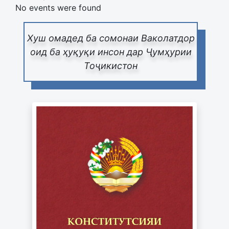
No events were found
Хуш омадед ба сомонаи Ваколатдор
оид ба ҳуқуқи инсон дар Ҷумҳурии
Тоҷикистон