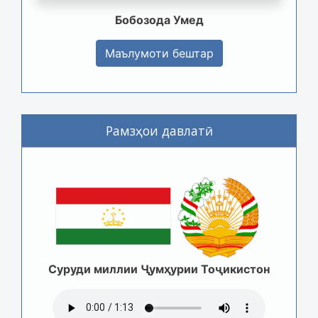
Бобозода Умед
Маълумоти бештар
Рамзҳои давлатӣ
Суруди миллии Ҷумҳурии Тоҷикистон