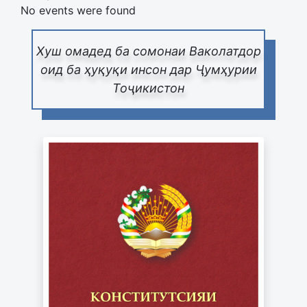
No events were found
Хуш омадед ба сомонаи Ваколатдор
оид ба ҳуқуқи инсон дар Ҷумҳурии
Тоҷикистон