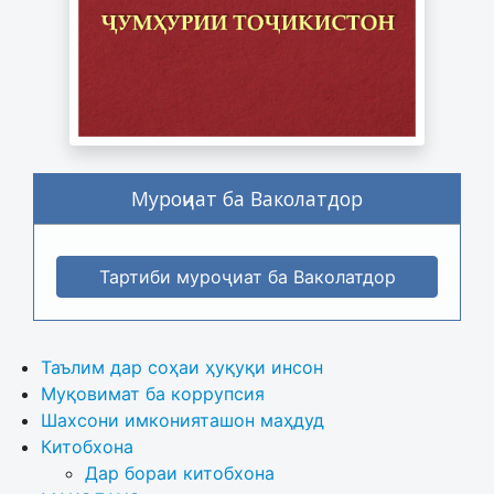
Муроҷиат ба Ваколатдор
Тартиби муроҷиат ба Ваколатдор
Таълим дар соҳаи ҳуқуқи инсон
Муқовимат ба коррупсия
Шахсони имконияташон маҳдуд
Китобхона
Дар бораи китобхона 