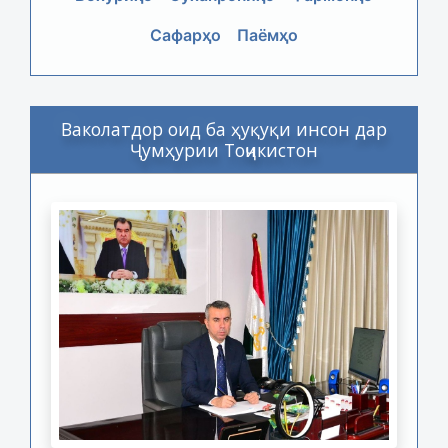
Сафарҳо
Паёмҳо
Ваколатдор оид ба ҳуқуқи инсон дар
Ҷумҳурии Тоҷикистон