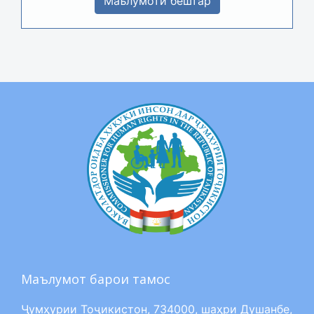
Маълумоти бештар
Маълумот барои тамос
Ҷумҳурии Тоҷикистон, 734000, шаҳри Душанбе,