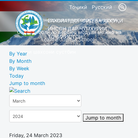
Тоҷикӣ
Русский
Это демонстрационная версия модуля
ВАКОЛАТДОР ОИД БА ҲУҚУҚИ
ИНСОН ДАР ҶУМҲУРИИ
Скачать полную версию модуля можно на
ТОҶИКИСТОН
сайте Joomla School
Барои шахсони сустбин
By Year
By Month
By Week
Today
Jump to month
Jump to month
Friday, 24 March 2023