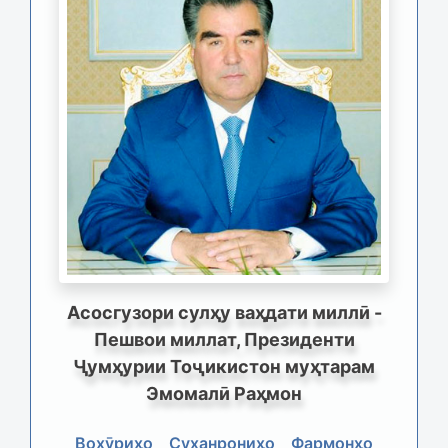
Асосгузори сулҳу ваҳдати миллӣ -
Пешвои миллат, Президенти
Ҷумҳурии Тоҷикистон муҳтарам
Эмомалӣ Раҳмон
Вохӯриҳо
Суханрониҳо
Фармонҳо