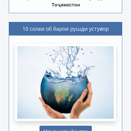
Тоҷикистон
10 солаи об барои рушди устувор