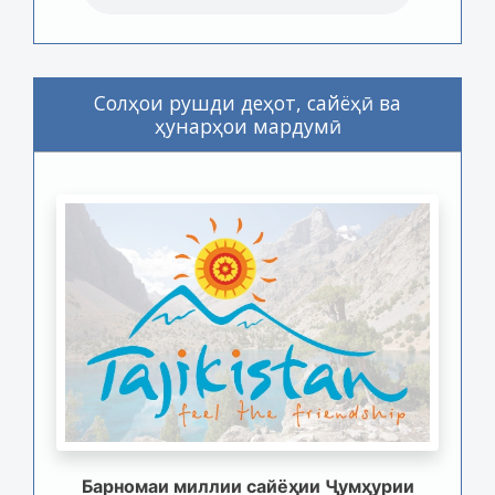
Солҳои рушди деҳот, сайёҳӣ ва
ҳунарҳои мардумӣ
Барномаи миллии сайёҳии Ҷумҳурии