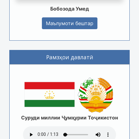
Бобозода Умед
Маълумоти бештар
Рамзҳои давлатӣ
Суруди миллии Ҷумҳурии Тоҷикистон