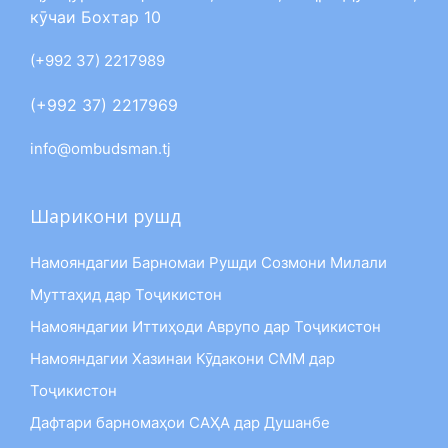
кӯчаи Бохтар 10
(+992 37) 2217989
(+992 37) 2217969
info@ombudsman.tj
Шарикони рушд
Намояндагии Барномаи Рушди Созмони Милали
Муттаҳид дар Тоҷикистон
Намояндагии Иттиҳоди Аврупо дар Тоҷикистон
Намояндагии Хазинаи Кӯдакони СММ дар
Тоҷикистон
Дафтари барномаҳои САҲА дар Душанбе