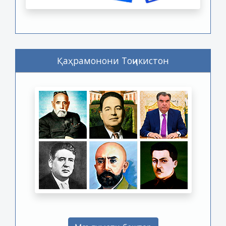
Қаҳрамонони Тоҷикистон