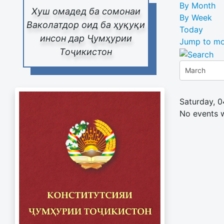
By Month
Хуш омадед ба сомонаи
By Week
Ваколатдор оид ба ҳуқуқи
Today
инсон дар Ҷумҳурии
Jump to mo
Тоҷикистон
Saturday, 
No events 