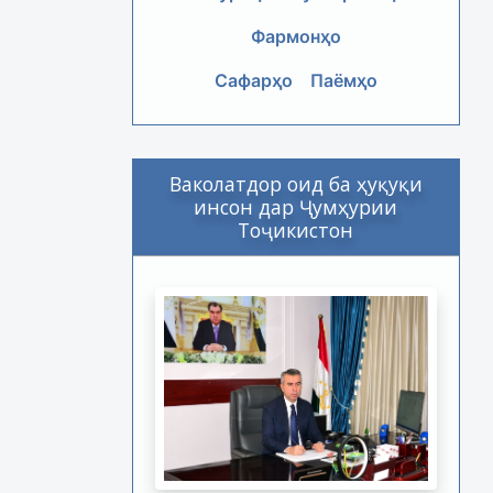
Фармонҳо
Сафарҳо
Паёмҳо
Ваколатдор оид ба ҳуқуқи
инсон дар Ҷумҳурии
Тоҷикистон