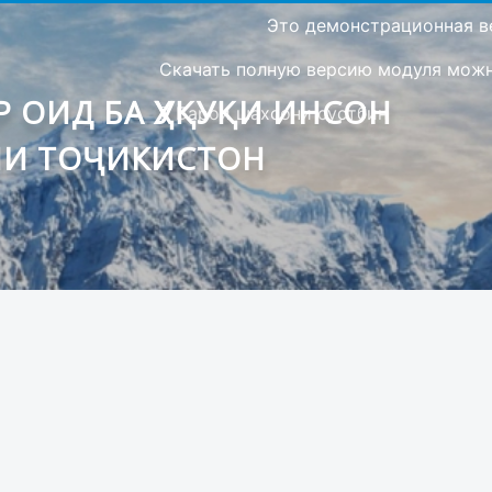
Это демонстрационная в
Скачать полную версию модуля можно
 ОИД БА ҲУҚУҚИ ИНСОН
Барои шахсони сустбин
ИИ ТОҶИКИСТОН