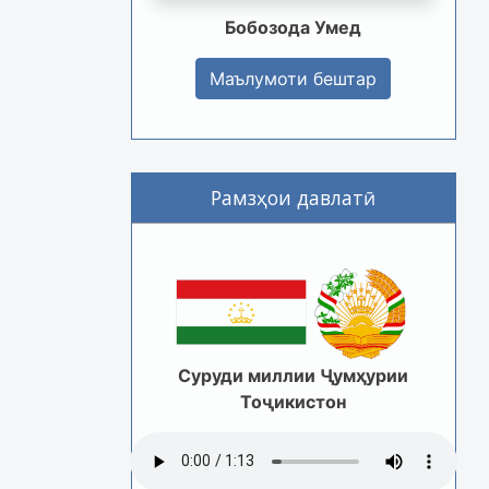
Бобозода Умед
Маълумоти бештар
Рамзҳои давлатӣ
Суруди миллии Ҷумҳурии
Тоҷикистон