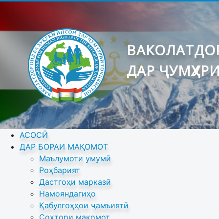
ВАКОЛАТДОР
ДАР ҶУМҲУР
АСОСӢ
ДАР БОРАИ МАҚОМОТ
Маълумоти умумӣ
Роҳбарият
Дастгоҳи марказӣ
Намояндагиҳо
Қабулгоҳҳои ҷамъиятӣ
Сохтори мақомот