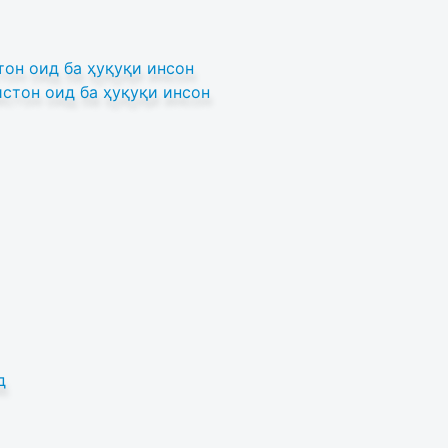
он оид ба ҳуқуқи инсон
стон оид ба ҳуқуқи инсон
д