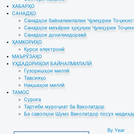
ХАБАРҲО
САНАДҲО
Санадҳои байналмилалии Ҷумҳурии Тоҷикист
Санадҳои меъёрии ҳуқуқии Ҷумҳурии Тоҷики
Санадҳои дохилиидоравӣ
ҲАМКОРИҲО
Курси электронӣ
МАЪРӮЗАҲО
УҲДАДОРИҲОИ БАЙНАЛМИЛАЛӢ
Гузоришҳои миллӣ
Тавсияҳо
Нақшаҳои миллӣ
ТАМОС
Суроға
Тартиби муроҷиат ба Ваколатдор
Ба саволҳои Шумо Ваколатдор посух медиҳа
By Year