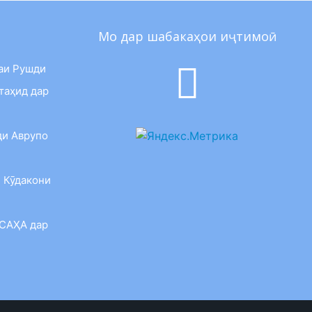
Мо дар шабакаҳои иҷтимоӣ
аи Рушди
таҳид дар
ди Аврупо
 Кӯдакони
 САҲА дар