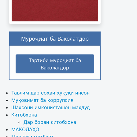
Муроҷиат ба Ваколатдор
Тартиби муроҷиат ба
Ваколатдор
Таълим дар соҳаи ҳуқуқи инсон
Муқовимат ба коррупсия
Шахсони имконияташон маҳдуд
Китобхона
Дар бораи китобхона 
МАҚОЛАҲО
Маркази матбуот