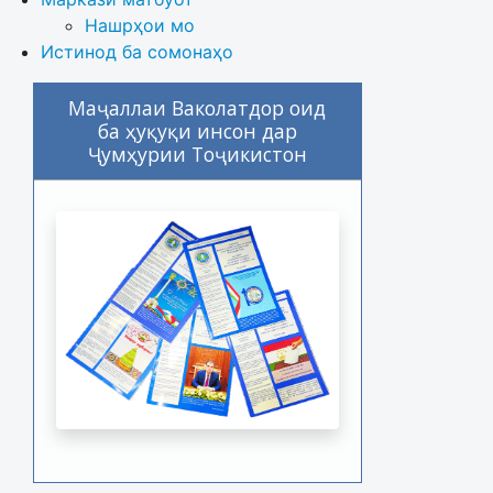
Нашрҳои мо
Истинод ба сомонаҳо
Маҷаллаи Ваколатдор оид
ба ҳуқуқи инсон дар
Ҷумҳурии Тоҷикистон