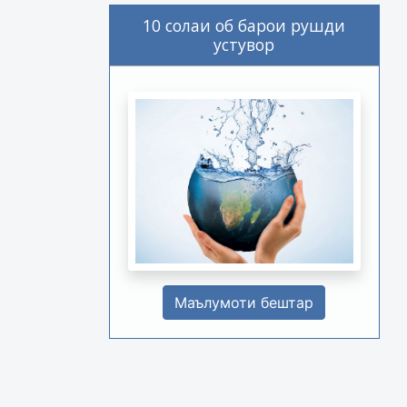
10 солаи об барои рушди
устувор
Маълумоти бештар