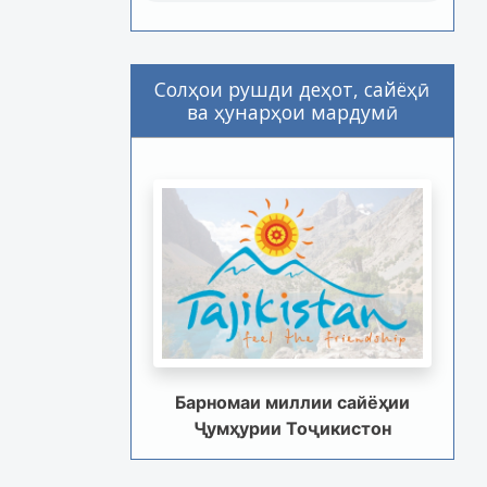
Солҳои рушди деҳот, сайёҳӣ
ва ҳунарҳои мардумӣ
Барномаи миллии сайёҳии
Ҷумҳурии Тоҷикистон