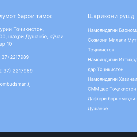
лумот барои тамос
Шарикони рушд
урии Тоҷикистон,
Намояндагии Барном
00, шаҳри Душанбе, кӯчаи
Созмони Милали Мут
ар 10
Тоҷикистон
 37) 2217989
Намояндагии Иттиҳо
дар Тоҷикистон
2 37) 2217969
Намояндагии Хазинаи
ombudsman.tj
СММ дар Тоҷикистон
Дафтари барномаҳои
Душанбе