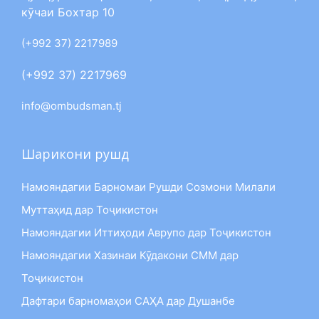
кӯчаи Бохтар 10
(+992 37) 2217989
(+992 37) 2217969
info@ombudsman.tj
Шарикони рушд
Намояндагии Барномаи Рушди Созмони Милали
Муттаҳид дар Тоҷикистон
Намояндагии Иттиҳоди Аврупо дар Тоҷикистон
Намояндагии Хазинаи Кӯдакони СММ дар
Тоҷикистон
Дафтари барномаҳои САҲА дар Душанбе