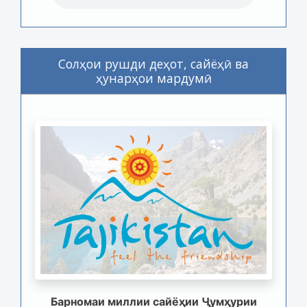
Солҳои рушди деҳот, сайёҳӣ ва
ҳунарҳои мардумӣ
Барномаи миллии сайёҳии Ҷумҳурии