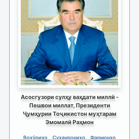
Асосгузори сулҳу ваҳдати миллӣ -
Пешвои миллат, Президенти
Ҷумҳурии Тоҷикистон муҳтарам
Эмомалӣ Раҳмон
Вохӯриҳо
Суханрониҳо
Фармонҳо