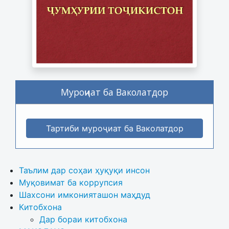
Муроҷиат ба Ваколатдор
Тартиби муроҷиат ба Ваколатдор
Таълим дар соҳаи ҳуқуқи инсон
Муқовимат ба коррупсия
Шахсони имконияташон маҳдуд
Китобхона
Дар бораи китобхона 