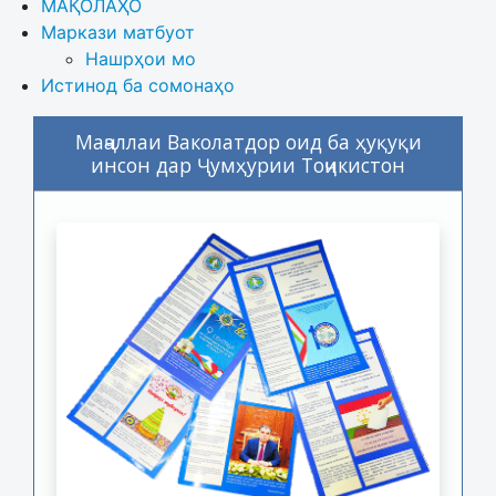
МАҚОЛАҲО
Маркази матбуот
Нашрҳои мо
Истинод ба сомонаҳо
Маҷаллаи Ваколатдор оид ба ҳуқуқи
инсон дар Ҷумҳурии Тоҷикистон