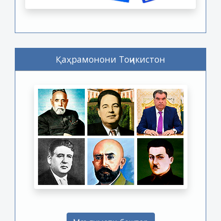
Қаҳрамонони Тоҷикистон