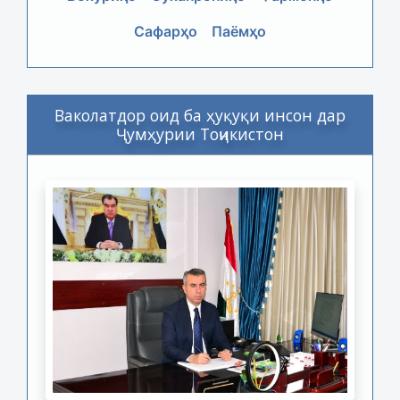
Сафарҳо
Паёмҳо
Ваколатдор оид ба ҳуқуқи инсон дар
Ҷумҳурии Тоҷикистон