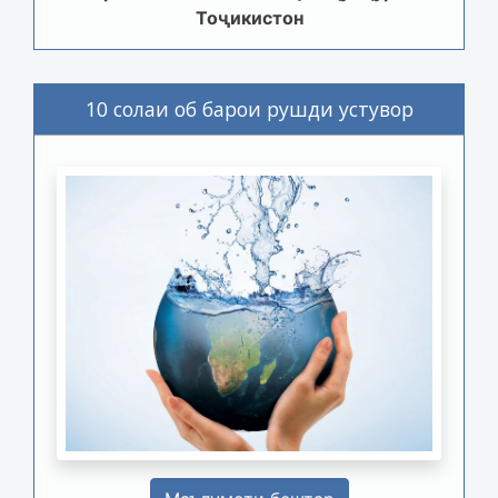
Тоҷикистон
10 солаи об барои рушди устувор