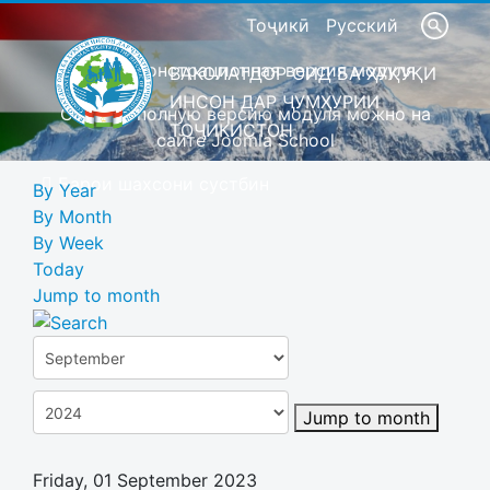
Тоҷикӣ
Русский
Это демонстрационная версия модуля
ВАКОЛАТДОР ОИД БА ҲУҚУҚИ
ИНСОН ДАР ҶУМҲУРИИ
Скачать полную версию модуля можно на
ТОҶИКИСТОН
сайте Joomla School
Барои шахсони сустбин
By Year
By Month
By Week
Today
Jump to month
Jump to month
Friday, 01 September 2023