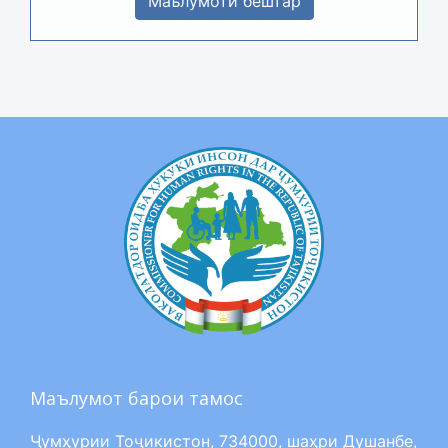
Маълумоти бештар
Маълумот барои тамос
Ҷумҳурии Тоҷикистон, 734000, шаҳри Душанбе,