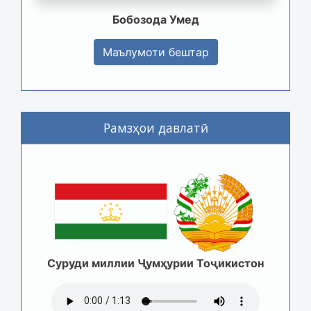
Бобозода Умед
Маълумоти бештар
Рамзҳои давлатӣ
Суруди миллии Ҷумҳурии Тоҷикистон