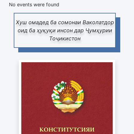
No events were found
Хуш омадед ба сомонаи Ваколатдор
оид ба ҳуқуқи инсон дар Ҷумҳурии
Тоҷикистон