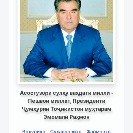
Асосгузори сулҳу ваҳдати миллӣ -
Пешвои миллат, Президенти
Ҷумҳурии Тоҷикистон муҳтарам
Эмомалӣ Раҳмон
Вохӯриҳо
Суханрониҳо
Фармонҳо