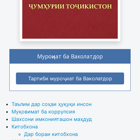
Муроҷиат ба Ваколатдор
Тартиби муроҷиат ба Ваколатдор
Таълим дар соҳаи ҳуқуқи инсон
Муқовимат ба коррупсия
Шахсони имконияташон маҳдуд
Китобхона
Дар бораи китобхона 