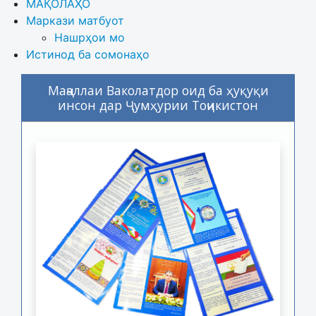
МАҚОЛАҲО
Маркази матбуот
Нашрҳои мо
Истинод ба сомонаҳо
Маҷаллаи Ваколатдор оид ба ҳуқуқи
инсон дар Ҷумҳурии Тоҷикистон