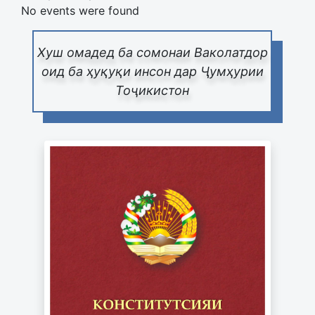
No events were found
Хуш омадед ба сомонаи Ваколатдор
оид ба ҳуқуқи инсон дар Ҷумҳурии
Тоҷикистон