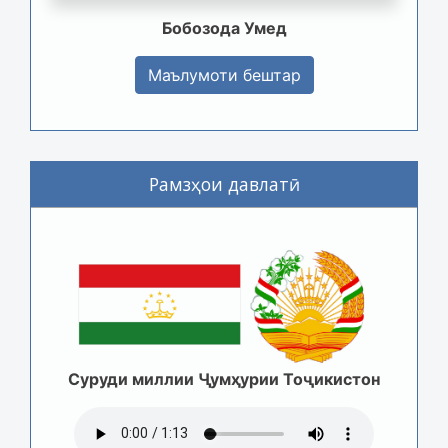
Бобозода Умед
Маълумоти бештар
Рамзҳои давлатӣ
Суруди миллии Ҷумҳурии Тоҷикистон