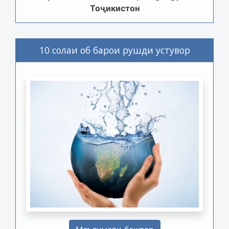
Тоҷикистон
10 солаи об барои рушди устувор