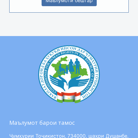
Маълумоти бештар
Маълумот барои тамос
Ҷумҳурии Тоҷикистон, 734000, шаҳри Душанбе,