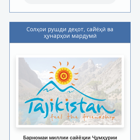
Солҳои рушди деҳот, сайёҳӣ ва
ҳунарҳои мардумӣ
Барномаи миллии сайёҳии Ҷумҳурии