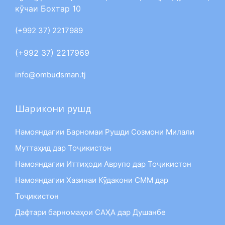
кӯчаи Бохтар 10
(+992 37) 2217989
(+992 37) 2217969
info@ombudsman.tj
Шарикони рушд
Намояндагии Барномаи Рушди Созмони Милали
Муттаҳид дар Тоҷикистон
Намояндагии Иттиҳоди Аврупо дар Тоҷикистон
Намояндагии Хазинаи Кӯдакони СММ дар
Тоҷикистон
Дафтари барномаҳои САҲА дар Душанбе