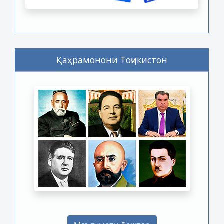
Қаҳрамонони Тоҷикистон