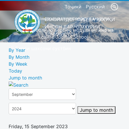
Тоҷикӣ
Русский
Это демонстрационная версия модуля
ВАКОЛАТДОР ОИД БА ҲУҚУҚИ
ИНСОН ДАР ҶУМҲУРИИ
Скачать полную версию модуля можно на
ТОҶИКИСТОН
сайте Joomla School
Барои шахсони сустбин
By Year
By Month
By Week
Today
Jump to month
Jump to month
Friday, 15 September 2023