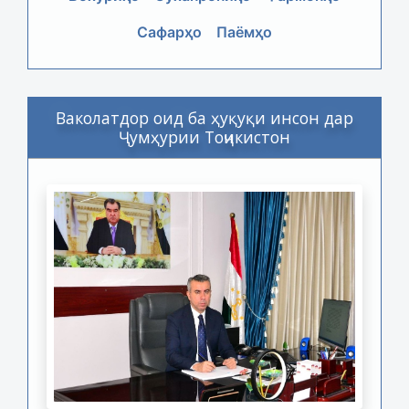
Сафарҳо
Паёмҳо
Ваколатдор оид ба ҳуқуқи инсон дар
Ҷумҳурии Тоҷикистон