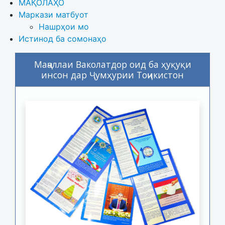
МАҚОЛАҲО
Маркази матбуот
Нашрҳои мо
Истинод ба сомонаҳо
Маҷаллаи Ваколатдор оид ба ҳуқуқи
инсон дар Ҷумҳурии Тоҷикистон