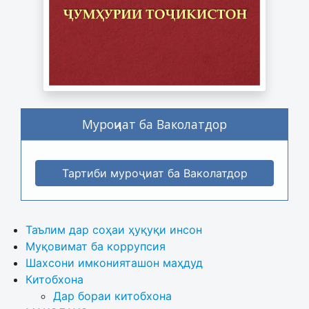
Муроҷиат ба Ваколатдор
Тартиби муроҷиат ба Ваколатдор
Таълим дар соҳаи ҳуқуқи инсон
Муқовимат ба коррупсия
Шахсони имконияташон маҳдуд
Китобхона
Дар бораи китобхона 