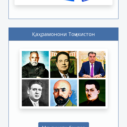
Қаҳрамонони Тоҷикистон