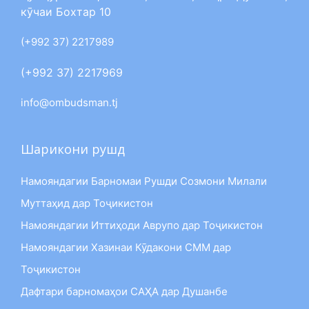
кӯчаи Бохтар 10
(+992 37) 2217989
(+992 37) 2217969
info@ombudsman.tj
Шарикони рушд
Намояндагии Барномаи Рушди Созмони Милали
Муттаҳид дар Тоҷикистон
Намояндагии Иттиҳоди Аврупо дар Тоҷикистон
Намояндагии Хазинаи Кӯдакони СММ дар
Тоҷикистон
Дафтари барномаҳои САҲА дар Душанбе