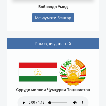
Бобозода Умед
Маълумоти бештар
Рамзҳои давлатӣ
Суруди миллии Ҷумҳурии Тоҷикистон