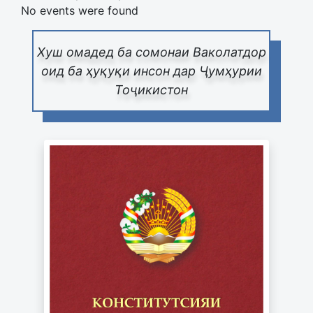
No events were found
Хуш омадед ба сомонаи Ваколатдор
оид ба ҳуқуқи инсон дар Ҷумҳурии
Тоҷикистон