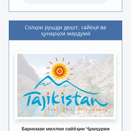
Солҳои рушди деҳот, сайёҳӣ ва
ҳунарҳои мардумӣ
Барномаи миллии сайёҳии Ҷумҳурии