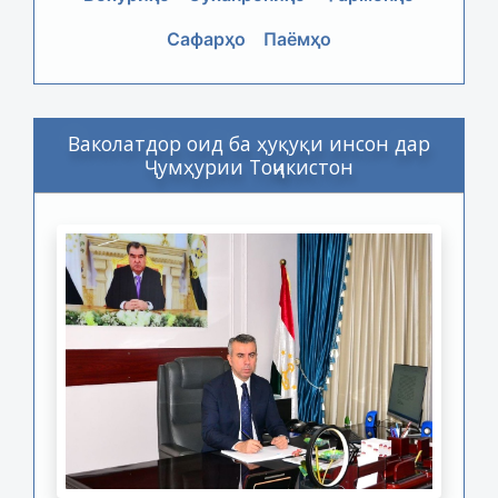
Сафарҳо
Паёмҳо
Ваколатдор оид ба ҳуқуқи инсон дар
Ҷумҳурии Тоҷикистон