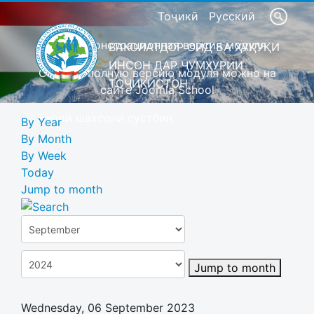
Тоҷикӣ
Русский
Это демонстрационная версия модуля
ВАКОЛАТДОР ОИД БА ҲУҚУҚИ
ИНСОН ДАР ҶУМҲУРИИ
Скачать полную версию модуля можно на
ТОҶИКИСТОН
сайте Joomla School
Барои шахсони сустбин
By Year
By Month
By Week
Today
Jump to month
Jump to month
Wednesday, 06 September 2023