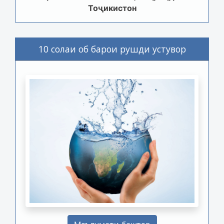
Тоҷикистон
10 солаи об барои рушди устувор