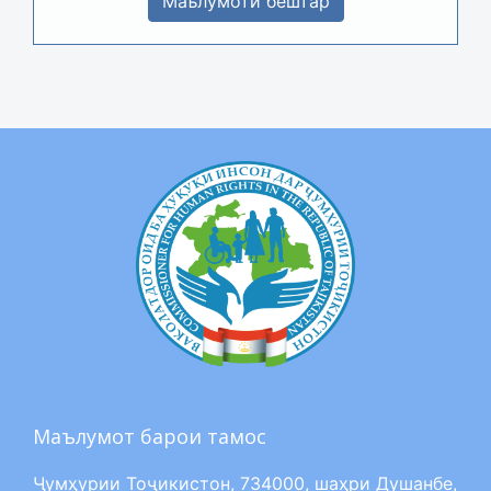
Маълумоти бештар
Маълумот барои тамос
Ҷумҳурии Тоҷикистон, 734000, шаҳри Душанбе,