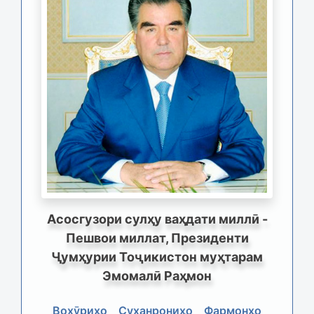
Асосгузори сулҳу ваҳдати миллӣ -
Пешвои миллат, Президенти
Ҷумҳурии Тоҷикистон муҳтарам
Эмомалӣ Раҳмон
Вохӯриҳо
Суханрониҳо
Фармонҳо