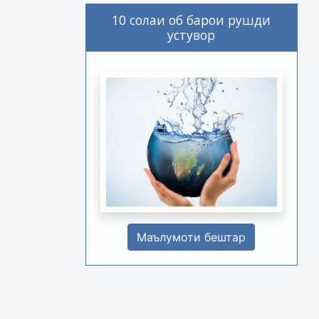
10 солаи об барои рушди
устувор
Маълумоти бештар