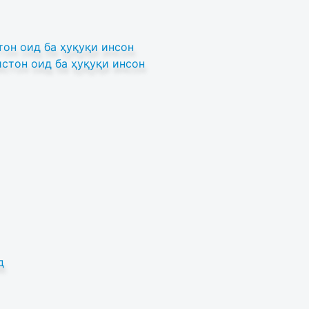
он оид ба ҳуқуқи инсон
стон оид ба ҳуқуқи инсон
д