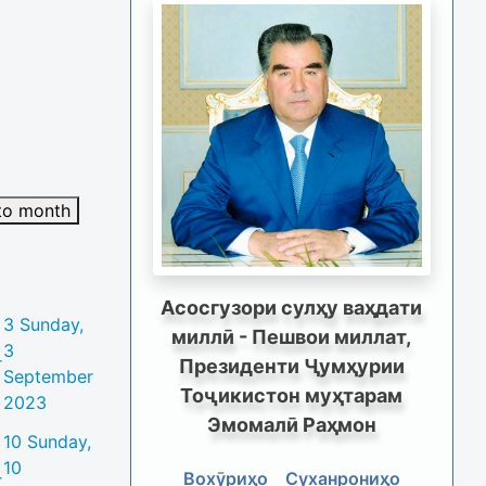
to month
Асосгузори сулҳу ваҳдати
3
Sunday,
миллӣ - Пешвои миллат,
3
r
Президенти Ҷумҳурии
September
Тоҷикистон муҳтарам
2023
Эмомалӣ Раҳмон
10
Sunday,
10
Вохӯриҳо
Суханрониҳо
r