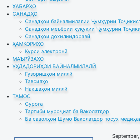
ХАБАРҲО
САНАДҲО
Санадҳои байналмилалии Ҷумҳурии Тоҷикист
Санадҳои меъёрии ҳуқуқии Ҷумҳурии Тоҷики
Санадҳои дохилиидоравӣ
ҲАМКОРИҲО
Курси электронӣ
МАЪРӮЗАҲО
УҲДАДОРИҲОИ БАЙНАЛМИЛАЛӢ
Гузоришҳои миллӣ
Тавсияҳо
Нақшаҳои миллӣ
ТАМОС
Суроға
Тартиби муроҷиат ба Ваколатдор
Ба саволҳои Шумо Ваколатдор посух медиҳа
September,