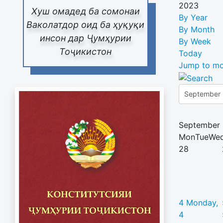
2023
Хуш омадед ба сомонаи
By Year
Ваколатдор оид ба ҳуқуқи
By Month
инсон дар Ҷумҳурии
By Week
Тоҷикистон
Today
Jump to mo
September
Mon
Tue
We
28
4
Monday,
4