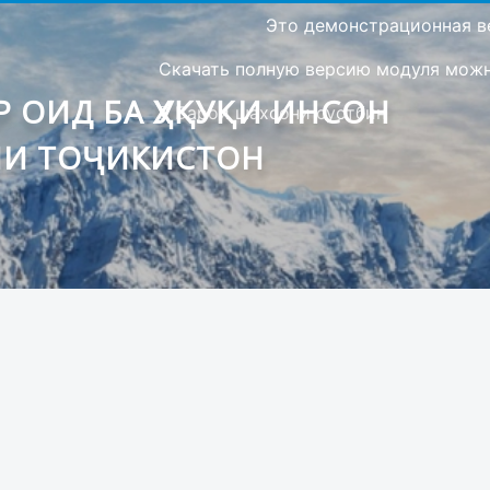
Это демонстрационная в
Скачать полную версию модуля можно
 ОИД БА ҲУҚУҚИ ИНСОН
Барои шахсони сустбин
ИИ ТОҶИКИСТОН