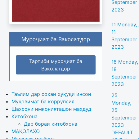
September
2023
11
Monday,
11
Муроҷиат ба Ваколатдор
September
2023
Тартиби муроҷиат ба
18
Monday,
Ваколатдор
18
September
2023
Таълим дар соҳаи ҳуқуқи инсон
25
Муқовимат ба коррупсия
Monday,
Шахсони имконияташон маҳдуд
25
Китобхона
September
Дар бораи китобхона 
2023
МАҚОЛАҲО
DEFAULT
Маркази матбуот