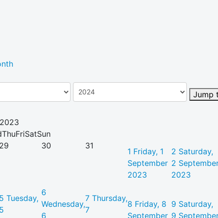
nth
Jump 
 2023
d
Thu
Fri
Sat
Sun
29
30
31
1
Friday, 1
2
Saturday,
September
2 Septembe
2023
2023
6
5
Tuesday,
7
Thursday,
Wednesday,
8
Friday, 8
9
Saturday,
5
7
6
September
9 Septembe