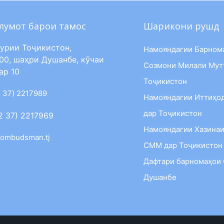
лумот барои тамос
Шарикони рушд
урии Тоҷикистон,
Намояндагии Барном
00, шаҳри Душанбе, кӯчаи
Созмони Милали Мут
ар 10
Тоҷикистон
 37) 2217989
Намояндагии Иттиҳо
дар Тоҷикистон
2 37) 2217969
Намояндагии Хазинаи
ombudsman.tj
СММ дар Тоҷикистон
Дафтари барномаҳои
Душанбе