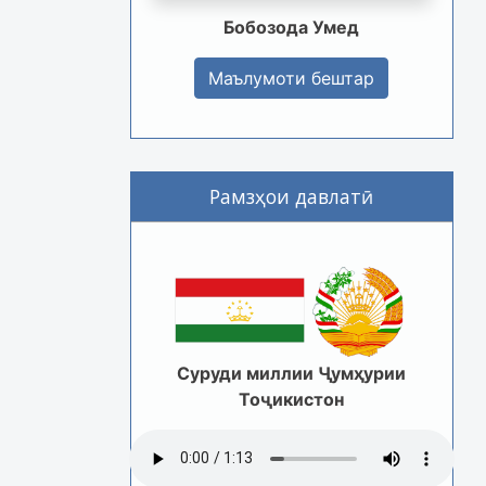
Бобозода Умед
Маълумоти бештар
Рамзҳои давлатӣ
Суруди миллии Ҷумҳурии
Тоҷикистон