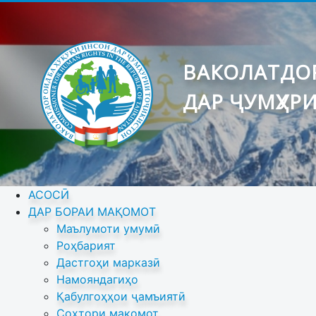
ВАКОЛАТДОР
ДАР ҶУМҲУР
АСОСӢ
ДАР БОРАИ МАҚОМОТ
Маълумоти умумӣ
Роҳбарият
Дастгоҳи марказӣ
Намояндагиҳо
Қабулгоҳҳои ҷамъиятӣ
Сохтори мақомот