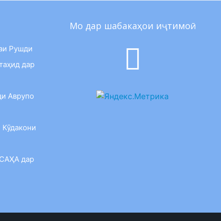
Мо дар шабакаҳои иҷтимоӣ
аи Рушди
таҳид дар
ди Аврупо
 Кӯдакони
 САҲА дар