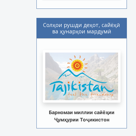
Солҳои рушди деҳот, сайёҳӣ
ва ҳунарҳои мардумӣ
Барномаи миллии сайёҳии
Ҷумҳурии Тоҷикистон