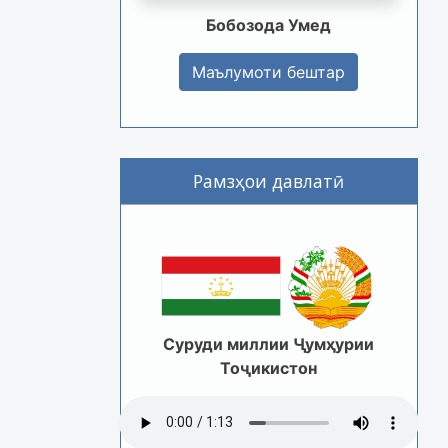
Бобозода Умед
Маълумоти бештар
Рамзҳои давлатӣ
Суруди миллии Ҷумҳурии
Тоҷикистон