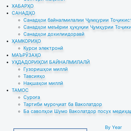
ХАБАРҲО
САНАДҲО
Санадҳои байналмилалии Ҷумҳурии Тоҷикист
Санадҳои меъёрии ҳуқуқии Ҷумҳурии Тоҷики
Санадҳои дохилиидоравӣ
ҲАМКОРИҲО
Курси электронӣ
МАЪРӮЗАҲО
УҲДАДОРИҲОИ БАЙНАЛМИЛАЛӢ
Гузоришҳои миллӣ
Тавсияҳо
Нақшаҳои миллӣ
ТАМОС
Суроға
Тартиби муроҷиат ба Ваколатдор
Ба саволҳои Шумо Ваколатдор посух медиҳа
By Year