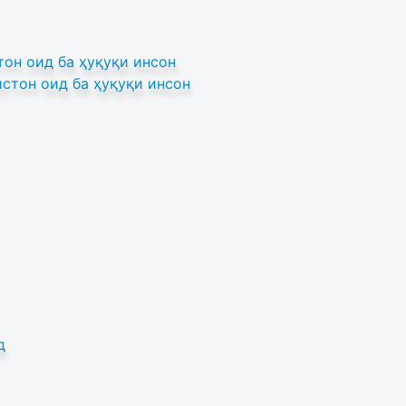
он оид ба ҳуқуқи инсон
стон оид ба ҳуқуқи инсон
д