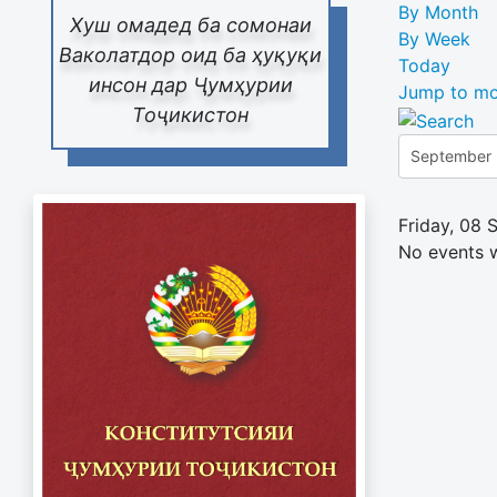
By Month
Хуш омадед ба сомонаи
By Week
Ваколатдор оид ба ҳуқуқи
Today
инсон дар Ҷумҳурии
Jump to mo
Тоҷикистон
Friday, 08
No events 