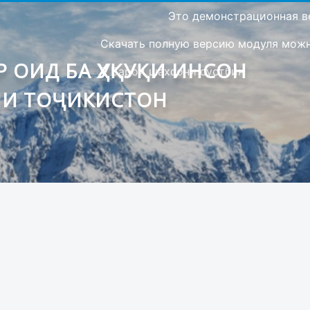
Это демонстрационная в
Скачать полную версию модуля можно
 ОИД БА ҲУҚУҚИ ИНСОН
Барои шахсони сустбин
ИИ ТОҶИКИСТОН