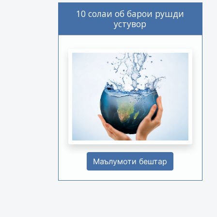
10 солаи об барои рушди
устувор
Маълумоти бештар