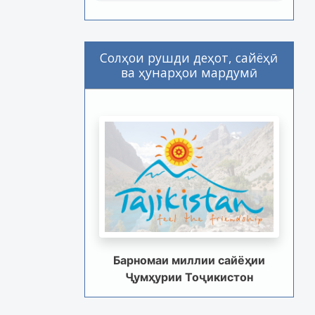
Солҳои рушди деҳот, сайёҳӣ
ва ҳунарҳои мардумӣ
Барномаи миллии сайёҳии
Ҷумҳурии Тоҷикистон