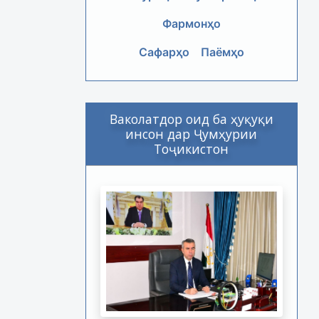
Фармонҳо
Сафарҳо
Паёмҳо
Ваколатдор оид ба ҳуқуқи
инсон дар Ҷумҳурии
Тоҷикистон