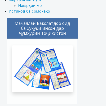
Нашрҳои мо
Истинод ба сомонаҳо
Маҷаллаи Ваколатдор оид
ба ҳуқуқи инсон дар
Ҷумҳурии Тоҷикистон