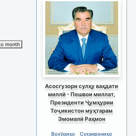
to month
Асосгузори сулҳу ваҳдати
миллӣ - Пешвои миллат,
Президенти Ҷумҳурии
Тоҷикистон муҳтарам
Эмомалӣ Раҳмон
Вохӯриҳо
Суханрониҳо