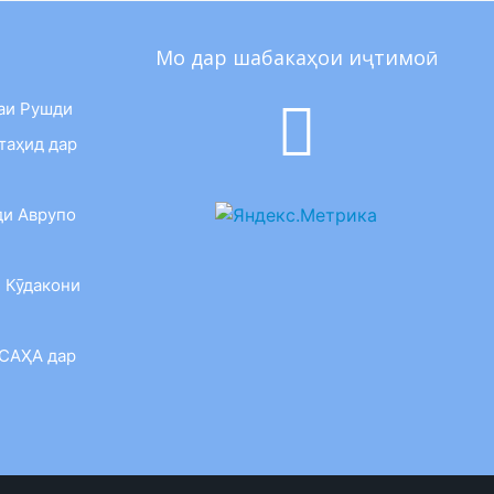
Мо дар шабакаҳои иҷтимоӣ
аи Рушди
таҳид дар
ди Аврупо
 Кӯдакони
 САҲА дар