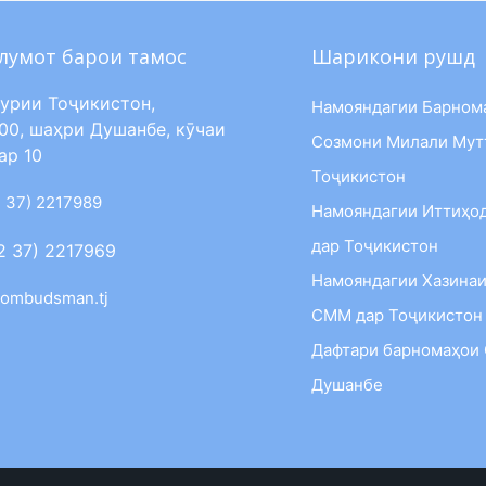
лумот барои тамос
Шарикони рушд
урии Тоҷикистон,
Намояндагии Барном
00, шаҳри Душанбе, кӯчаи
Созмони Милали Мут
ар 10
Тоҷикистон
 37) 2217989
Намояндагии Иттиҳо
дар Тоҷикистон
2 37) 2217969
Намояндагии Хазинаи
ombudsman.tj
СММ дар Тоҷикистон
Дафтари барномаҳои
Душанбе