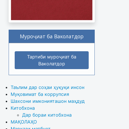
Муроҷиат ба Ваколатдор
Тартиби муроҷиат ба
Ваколатдор
Таълим дар соҳаи ҳуқуқи инсон
Муқовимат ба коррупсия
Шахсони имконияташон маҳдуд
Китобхона
Дар бораи китобхона 
МАҚОЛАҲО
Маркази матбуот