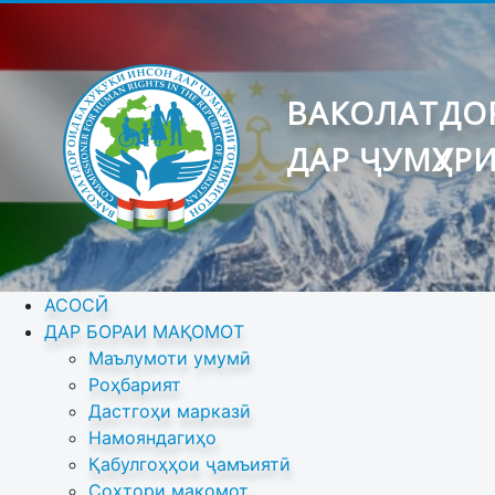
ВАКОЛАТДОР
ДАР ҶУМҲУР
АСОСӢ
ДАР БОРАИ МАҚОМОТ
Маълумоти умумӣ
Роҳбарият
Дастгоҳи марказӣ
Намояндагиҳо
Қабулгоҳҳои ҷамъиятӣ
Сохтори мақомот