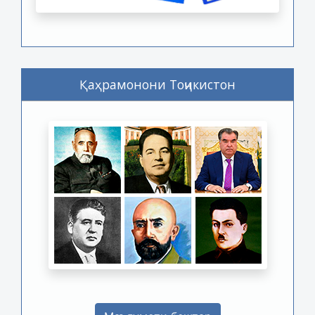
Қаҳрамонони Тоҷикистон