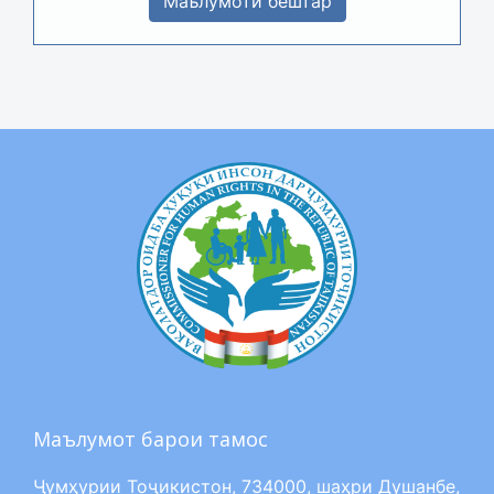
Маълумоти бештар
Маълумот барои тамос
Ҷумҳурии Тоҷикистон, 734000, шаҳри Душанбе,