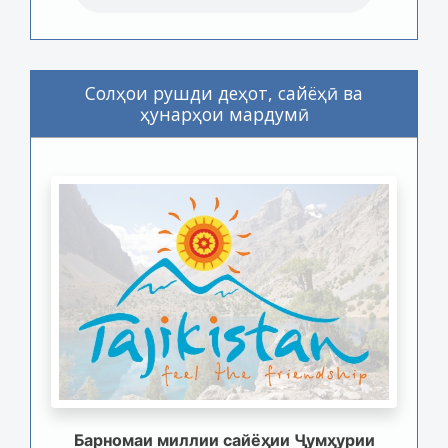
Солҳои рушди деҳот, сайёҳӣ ва
ҳунарҳои мардумӣ
Барномаи миллии сайёҳии Ҷумҳурии