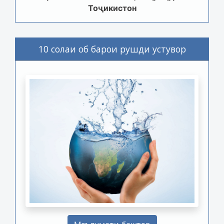
Тоҷикистон
10 солаи об барои рушди устувор