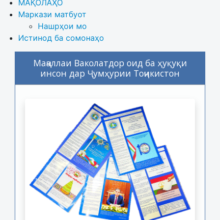
МАҚОЛАҲО
Маркази матбуот
Нашрҳои мо
Истинод ба сомонаҳо
Маҷаллаи Ваколатдор оид ба ҳуқуқи
инсон дар Ҷумҳурии Тоҷикистон