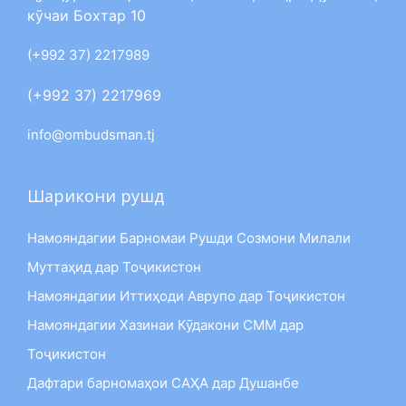
кӯчаи Бохтар 10
(+992 37) 2217989
(+992 37) 2217969
info@ombudsman.tj
Шарикони рушд
Намояндагии Барномаи Рушди Созмони Милали
Муттаҳид дар Тоҷикистон
Намояндагии Иттиҳоди Аврупо дар Тоҷикистон
Намояндагии Хазинаи Кӯдакони СММ дар
Тоҷикистон
Дафтари барномаҳои САҲА дар Душанбе