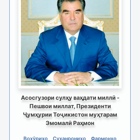
Асосгузори сулҳу ваҳдати миллӣ -
Пешвои миллат, Президенти
Ҷумҳурии Тоҷикистон муҳтарам
Эмомалӣ Раҳмон
Вохӯриҳо
Суханрониҳо
Фармонҳо