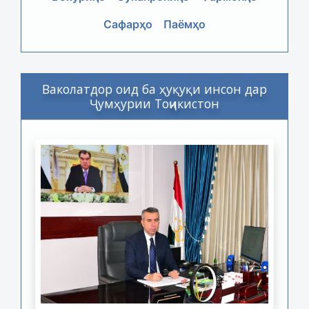
Сафарҳо
Паёмҳо
Ваколатдор оид ба ҳуқуқи инсон дар
Ҷумҳурии Тоҷикистон