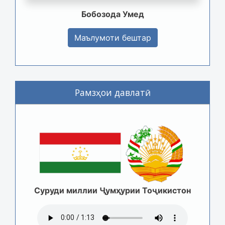
Бобозода Умед
Маълумоти бештар
Рамзҳои давлатӣ
Суруди миллии Ҷумҳурии Тоҷикистон