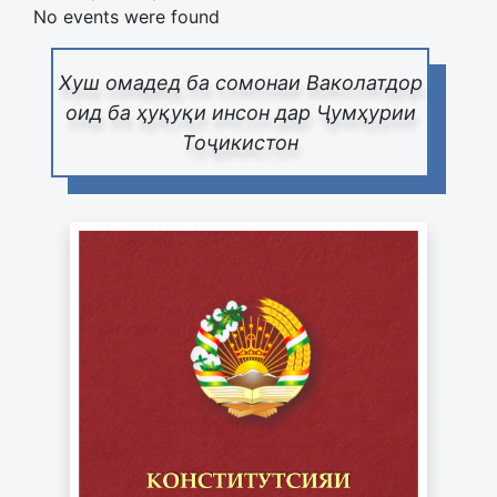
No events were found
Хуш омадед ба сомонаи Ваколатдор
оид ба ҳуқуқи инсон дар Ҷумҳурии
Тоҷикистон