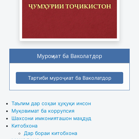
Муроҷиат ба Ваколатдор
Тартиби муроҷиат ба Ваколатдор
Таълим дар соҳаи ҳуқуқи инсон
Муқовимат ба коррупсия
Шахсони имконияташон маҳдуд
Китобхона
Дар бораи китобхона 