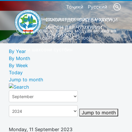
Тоҷикӣ
Русский
Это демонстрационная версия модуля
ВАКОЛАТДОР ОИД БА ҲУҚУҚИ
ИНСОН ДАР ҶУМҲУРИИ
Скачать полную версию модуля можно на
ТОҶИКИСТОН
сайте Joomla School
Барои шахсони сустбин
By Year
By Month
By Week
Today
Jump to month
Jump to month
Monday, 11 September 2023