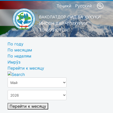
Тоҷикӣ
Русский
ВАКОЛАТДОР ОИД БА ҲУҚУҚИ
ИНСОН ДАР ҶУМҲУРИИ
ТОҶИКИСТОН
По году
По месяцам
По неделям
Имрӯз
Перейти к месяцу
Перейти к месяцу