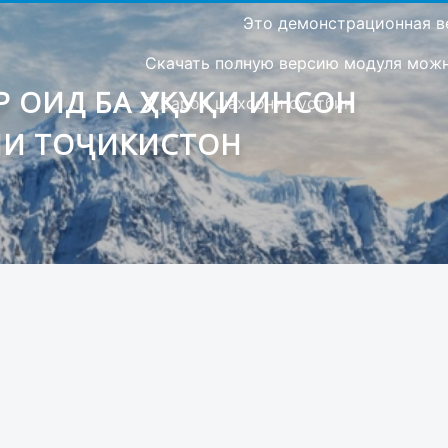
Это демонстрационная в
Скачать полную версию модуля можно
 ОИД БА ҲУҚУҚИ ИНСОН
Барои шахсони сустбин
ИИ ТОҶИКИСТОН