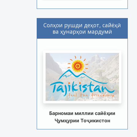
Солҳои рушди деҳот, сайёҳӣ
ва ҳунарҳои мардумӣ
Барномаи миллии сайёҳии
Ҷумҳурии Тоҷикистон