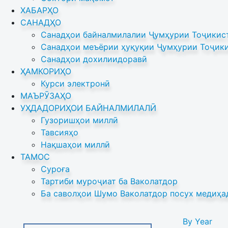
ХАБАРҲО
САНАДҲО
Санадҳои байналмилалии Ҷумҳурии Тоҷикист
Санадҳои меъёрии ҳуқуқии Ҷумҳурии Тоҷики
Санадҳои дохилиидоравӣ
ҲАМКОРИҲО
Курси электронӣ
МАЪРӮЗАҲО
УҲДАДОРИҲОИ БАЙНАЛМИЛАЛӢ
Гузоришҳои миллӣ
Тавсияҳо
Нақшаҳои миллӣ
ТАМОС
Суроға
Тартиби муроҷиат ба Ваколатдор
Ба саволҳои Шумо Ваколатдор посух медиҳа
By Year