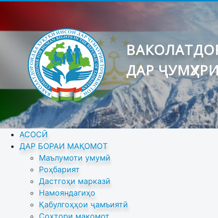
ВАКОЛАТДОР
ДАР ҶУМҲУР
АСОСӢ
ДАР БОРАИ МАҚОМОТ
Маълумоти умумӣ
Роҳбарият
Дастгоҳи марказӣ
Намояндагиҳо
Қабулгоҳҳои ҷамъиятӣ
Сохтори мақомот