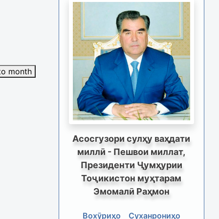
to month
Асосгузори сулҳу ваҳдати
миллӣ - Пешвои миллат,
Президенти Ҷумҳурии
Тоҷикистон муҳтарам
Эмомалӣ Раҳмон
Вохӯриҳо
Суханрониҳо