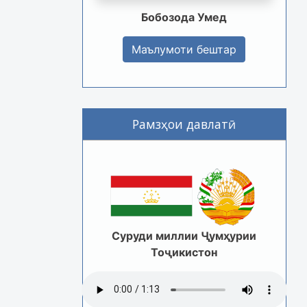
Бобозода Умед
Маълумоти бештар
Рамзҳои давлатӣ
Суруди миллии Ҷумҳурии
Тоҷикистон