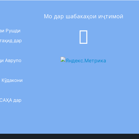
Мо дар шабакаҳои иҷтимоӣ
аи Рушди
таҳид дар
ди Аврупо
 Кӯдакони
 САҲА дар