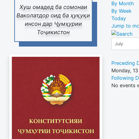
By Month
Хуш омадед ба сомонаи
By Week
Ваколатдор оид ба ҳуқуқи
Today
инсон дар Ҷумҳурии
Jump to mo
Тоҷикистон
Preceding 
Monday, 13
Following 
No events 