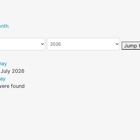
nth
Jump 
Day
 July 2026
Day
were found