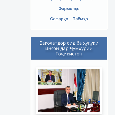
Фармонҳо
Сафарҳо
Паёмҳо
Ваколатдор оид ба ҳуқуқи
инсон дар Ҷумҳурии
Тоҷикистон