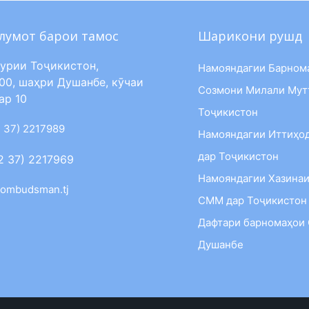
лумот барои тамос
Шарикони рушд
урии Тоҷикистон,
Намояндагии Барном
00, шаҳри Душанбе, кӯчаи
Созмони Милали Мут
ар 10
Тоҷикистон
 37) 2217989
Намояндагии Иттиҳо
дар Тоҷикистон
2 37) 2217969
Намояндагии Хазинаи
ombudsman.tj
СММ дар Тоҷикистон
Дафтари барномаҳои
Душанбе