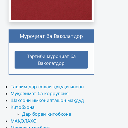
Муроҷиат ба Ваколатдор
Тартиби муроҷиат ба
Ваколатдор
Таълим дар соҳаи ҳуқуқи инсон
Муқовимат ба коррупсия
Шахсони имконияташон маҳдуд
Китобхона
Дар бораи китобхона 
МАҚОЛАҲО
Маркази матбуот