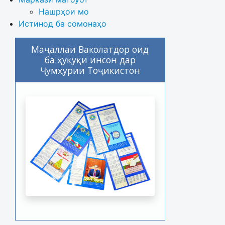
Нашрҳои мо
Истинод ба сомонаҳо
Маҷаллаи Ваколатдор оид
ба ҳуқуқи инсон дар
Ҷумҳурии Тоҷикистон