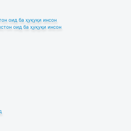
он оид ба ҳуқуқи инсон
стон оид ба ҳуқуқи инсон
д