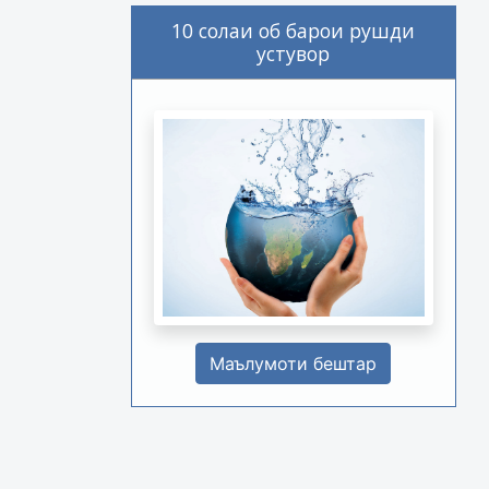
10 солаи об барои рушди
устувор
Маълумоти бештар