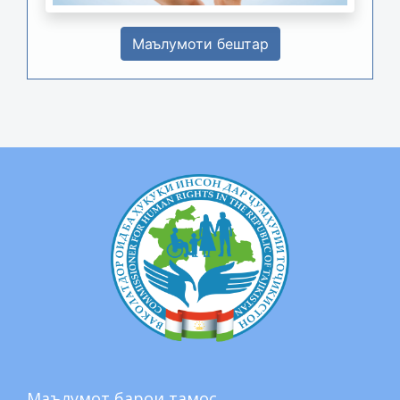
Маълумоти бештар
Маълумот барои тамос