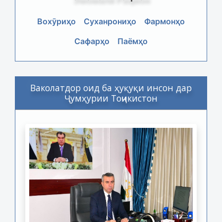
Вохӯриҳо
Суханрониҳо
Фармонҳо
Сафарҳо
Паёмҳо
Ваколатдор оид ба ҳуқуқи инсон дар
Ҷумҳурии Тоҷикистон