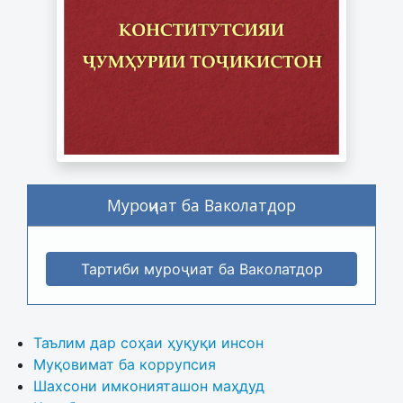
Муроҷиат ба Ваколатдор
Тартиби муроҷиат ба Ваколатдор
Таълим дар соҳаи ҳуқуқи инсон
Муқовимат ба коррупсия
Шахсони имконияташон маҳдуд