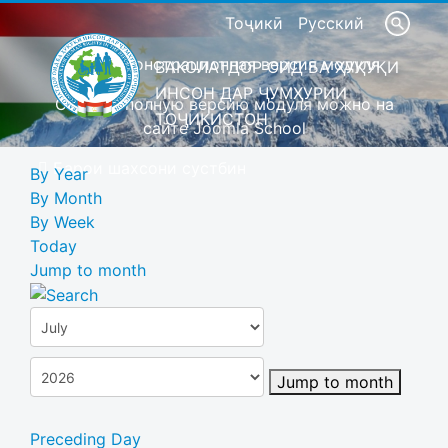
Тоҷикӣ
Русский
Это демонстрационная версия модуля
ВАКОЛАТДОР ОИД БА ҲУҚУҚИ
ИНСОН ДАР ҶУМҲУРИИ
Скачать полную версию модуля можно на
ТОҶИКИСТОН
сайте Joomla School
Барои шахсони сустбин
By Year
By Month
By Week
Today
Jump to month
Jump to month
Preceding Day