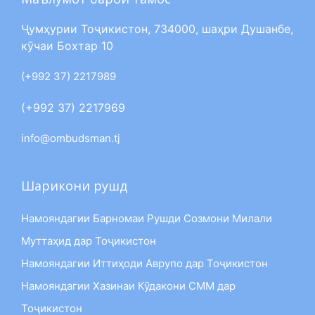
Ҷумҳурии Тоҷикистон, 734000, шаҳри Душанбе,
кӯчаи Бохтар 10
(+992 37) 2217989
(+992 37) 2217969
info@ombudsman.tj
Шарикони рушд
Намояндагии Барномаи Рушди Созмони Милали
Муттаҳид дар Тоҷикистон
Намояндагии Иттиҳоди Аврупо дар Тоҷикистон
Намояндагии Хазинаи Кӯдакони СММ дар
Тоҷикистон