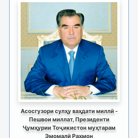
Асосгузори сулҳу ваҳдати миллӣ -
Пешвои миллат, Президенти
Ҷумҳурии Тоҷикистон муҳтарам
Эмомалӣ Раҳмон