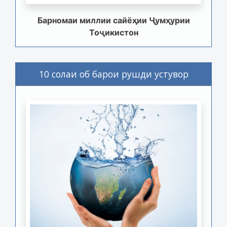
Барномаи миллии сайёҳии Ҷумҳурии
Тоҷикистон
10 солаи об барои рушди устувор