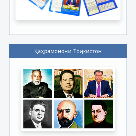
Қаҳрамонони Тоҷикистон