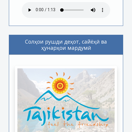
Солҳои рушди деҳот, сайёҳӣ ва
ҳунарҳои мардумӣ