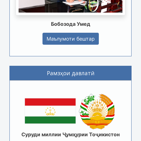
Бобозода Умед
Маълумоти бештар
Рамзҳои давлатӣ
Суруди миллии Ҷумҳурии Тоҷикистон