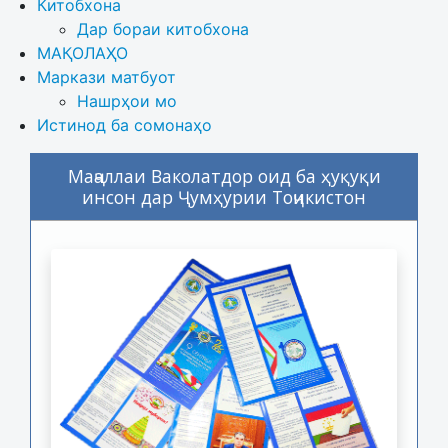
Китобхона
Дар бораи китобхона 
МАҚОЛАҲО
Маркази матбуот
Нашрҳои мо
Истинод ба сомонаҳо
Маҷаллаи Ваколатдор оид ба ҳуқуқи
инсон дар Ҷумҳурии Тоҷикистон