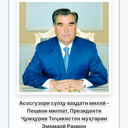
Асосгузори сулҳу ваҳдати миллӣ -
Пешвои миллат, Президенти
Ҷумҳурии Тоҷикистон муҳтарам
Эмомалӣ Раҳмон