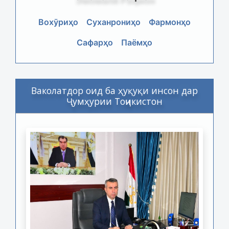
Вохӯриҳо
Суханрониҳо
Фармонҳо
Сафарҳо
Паёмҳо
Ваколатдор оид ба ҳуқуқи инсон дар
Ҷумҳурии Тоҷикистон