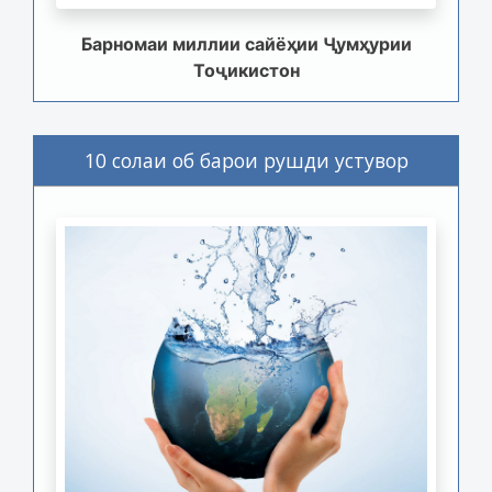
Барномаи миллии сайёҳии Ҷумҳурии
Тоҷикистон
10 солаи об барои рушди устувор