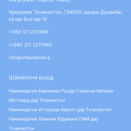
Ҷумҳурии Тоҷикистон, 734000, шаҳри Душанбе,
кӯчаи Бохтар 10
(+992 37) 2217989
(+992 37) 2217969
info@ombudsman.tj
Шарикони рушд
Намояндагии Барномаи Рушди Созмони Милали
Муттаҳид дар Тоҷикистон
Намояндагии Иттиҳоди Аврупо дар Тоҷикистон
Намояндагии Хазинаи Кӯдакони СММ дар
Тоҷикистон