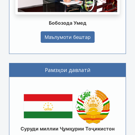
Бобозода Умед
Маълумоти бештар
Рамзҳои давлатӣ
Суруди миллии Ҷумҳурии Тоҷикистон