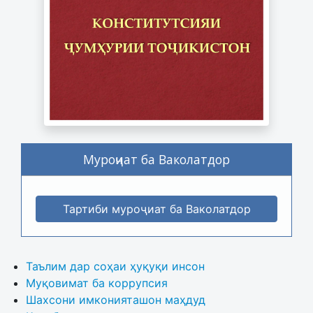
Муроҷиат ба Ваколатдор
Тартиби муроҷиат ба Ваколатдор
Таълим дар соҳаи ҳуқуқи инсон
Муқовимат ба коррупсия
Шахсони имконияташон маҳдуд