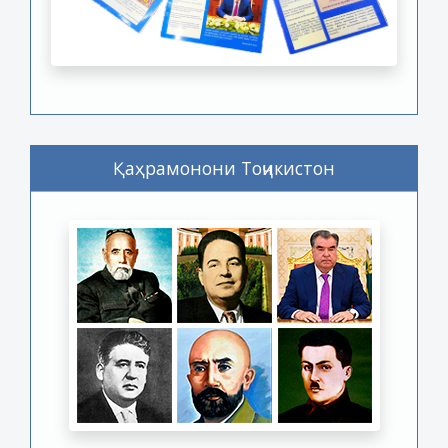
Қаҳрамонони Тоҷикистон