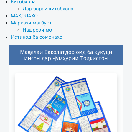
Китобхона
Дар бораи китобхона 
МАҚОЛАҲО
Маркази матбуот
Нашрҳои мо
Истинод ба сомонаҳо
Маҷаллаи Ваколатдор оид ба ҳуқуқи
инсон дар Ҷумҳурии Тоҷикистон