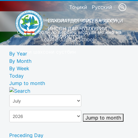
Тоҷикӣ
Русский
Это демонстрационная версия модуля
ВАКОЛАТДОР ОИД БА ҲУҚУҚИ
ИНСОН ДАР ҶУМҲУРИИ
Скачать полную версию модуля можно на
ТОҶИКИСТОН
сайте Joomla School
Барои шахсони сустбин
By Year
By Month
By Week
Today
Jump to month
Jump to month
Preceding Day