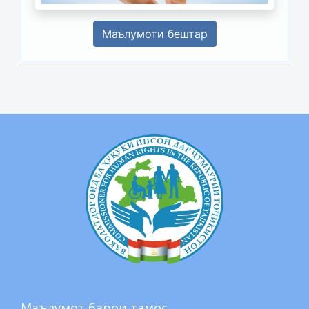
Маълумоти бештар
Маълумот барои тамос