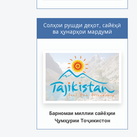
Солҳои рушди деҳот, сайёҳӣ
ва ҳунарҳои мардумӣ
Барномаи миллии сайёҳии
Ҷумҳурии Тоҷикистон