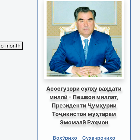
to month
Асосгузори сулҳу ваҳдати
миллӣ - Пешвои миллат,
Президенти Ҷумҳурии
Тоҷикистон муҳтарам
Эмомалӣ Раҳмон
Вохӯриҳо
Суханрониҳо