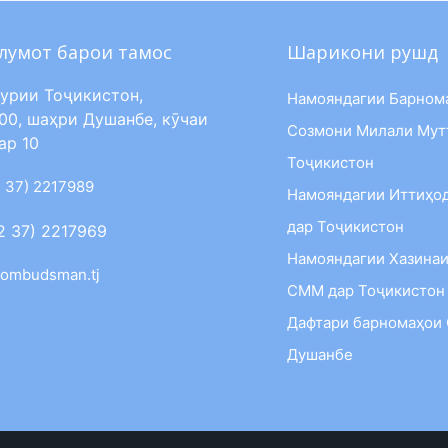
лумот барои тамос
Шарикони рушд
урии Тоҷикистон,
Намояндагии Барном
00, шаҳри Душанбе, кӯчаи
Созмони Милали Мут
ар 10
Тоҷикистон
 37) 2217989
Намояндагии Иттиҳо
дар Тоҷикистон
2 37) 2217969
Намояндагии Хазинаи
ombudsman.tj
СММ дар Тоҷикистон
Дафтари барномаҳои
Душанбе