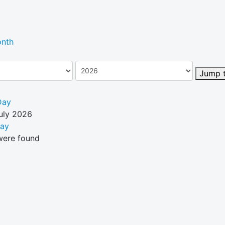
nth
Jump 
Day
July 2026
Day
were found