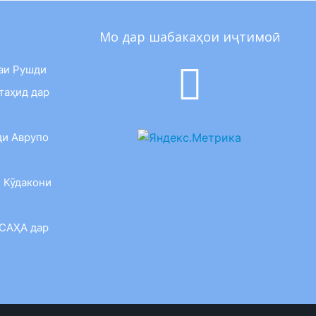
Мо дар шабакаҳои иҷтимоӣ
аи Рушди
таҳид дар
ди Аврупо
 Кӯдакони
 САҲА дар