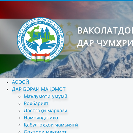
ВАКОЛАТДОР
ДАР ҶУМҲУР
АСОСӢ
ДАР БОРАИ МАҚОМОТ
Маълумоти умумӣ
Роҳбарият
Дастгоҳи марказӣ
Намояндагиҳо
Қабулгоҳҳои ҷамъиятӣ
Сохтори мақомот