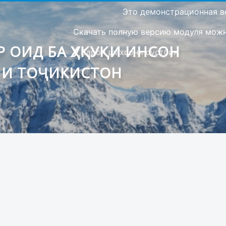
Это демонстрационная в
Скачать полную версию модуля можно
 ОИД БА ҲУҚУҚИ ИНСОН
Барои шахсони сустбин
ИИ ТОҶИКИСТОН