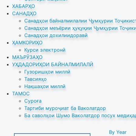
ХАБАРҲО
САНАДҲО
Санадҳои байналмилалии Ҷумҳурии Тоҷикист
Санадҳои меъёрии ҳуқуқии Ҷумҳурии Тоҷики
Санадҳои дохилиидоравӣ
ҲАМКОРИҲО
Курси электронӣ
МАЪРӮЗАҲО
УҲДАДОРИҲОИ БАЙНАЛМИЛАЛӢ
Гузоришҳои миллӣ
Тавсияҳо
Нақшаҳои миллӣ
ТАМОС
Суроға
Тартиби муроҷиат ба Ваколатдор
Ба саволҳои Шумо Ваколатдор посух медиҳа
By Year