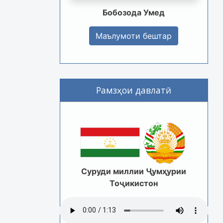
Бобозода Умед
Маълумоти бештар
Рамзҳои давлатӣ
Суруди миллии Ҷумҳурии
Тоҷикистон