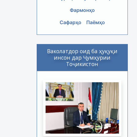
Фармонҳо
Сафарҳо
Паёмҳо
Ваколатдор оид ба ҳуқуқи
инсон дар Ҷумҳурии
Тоҷикистон