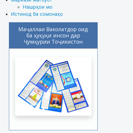
Нашрҳои мо
Истинод ба сомонаҳо
Маҷаллаи Ваколатдор оид
ба ҳуқуқи инсон дар
Ҷумҳурии Тоҷикистон