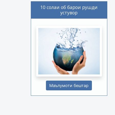
10 солаи об барои рушди
устувор
Маълумоти бештар