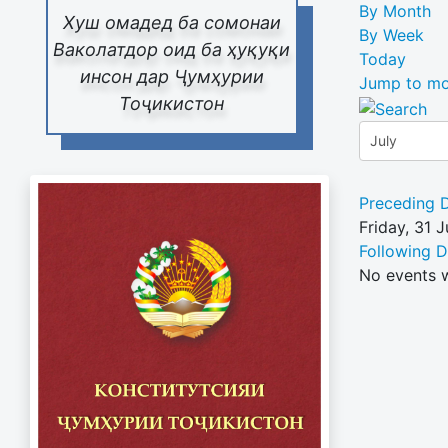
By Month
Хуш омадед ба сомонаи
By Week
Ваколатдор оид ба ҳуқуқи
Today
инсон дар Ҷумҳурии
Jump to mo
Тоҷикистон
Preceding 
Friday, 31 
Following 
No events 