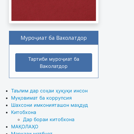
Муроҷиат ба Ваколатдор
Тартиби муроҷиат ба
Ваколатдор
Таълим дар соҳаи ҳуқуқи инсон
Муқовимат ба коррупсия
Шахсони имконияташон маҳдуд
Китобхона
Дар бораи китобхона 
МАҚОЛАҲО
Маркази матбуот