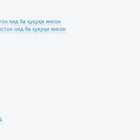
он оид ба ҳуқуқи инсон
стон оид ба ҳуқуқи инсон
д