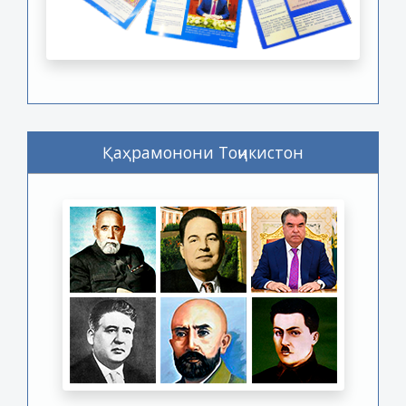
Қаҳрамонони Тоҷикистон