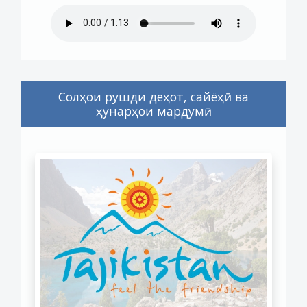
Солҳои рушди деҳот, сайёҳӣ ва
ҳунарҳои мардумӣ