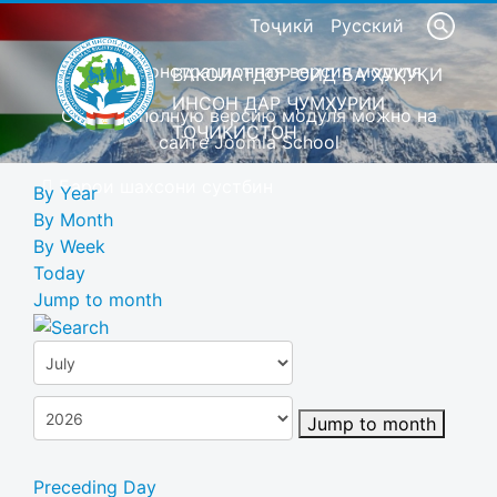
Тоҷикӣ
Русский
Это демонстрационная версия модуля
ВАКОЛАТДОР ОИД БА ҲУҚУҚИ
ИНСОН ДАР ҶУМҲУРИИ
Скачать полную версию модуля можно на
ТОҶИКИСТОН
сайте Joomla School
Барои шахсони сустбин
By Year
By Month
By Week
Today
Jump to month
Jump to month
Preceding Day