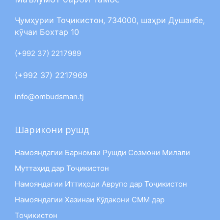
Ҷумҳурии Тоҷикистон, 734000, шаҳри Душанбе,
кӯчаи Бохтар 10
(+992 37) 2217989
(+992 37) 2217969
info@ombudsman.tj
Шарикони рушд
Намояндагии Барномаи Рушди Созмони Милали
Муттаҳид дар Тоҷикистон
Намояндагии Иттиҳоди Аврупо дар Тоҷикистон
Намояндагии Хазинаи Кӯдакони СММ дар
Тоҷикистон