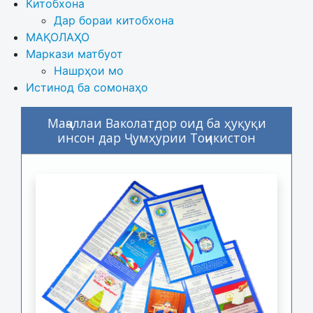
Китобхона
Дар бораи китобхона 
МАҚОЛАҲО
Маркази матбуот
Нашрҳои мо
Истинод ба сомонаҳо
Маҷаллаи Ваколатдор оид ба ҳуқуқи
инсон дар Ҷумҳурии Тоҷикистон