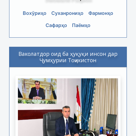
Вохӯриҳо
Суханрониҳо
Фармонҳо
Сафарҳо
Паёмҳо
Ваколатдор оид ба ҳуқуқи инсон дар
Ҷумҳурии Тоҷикистон