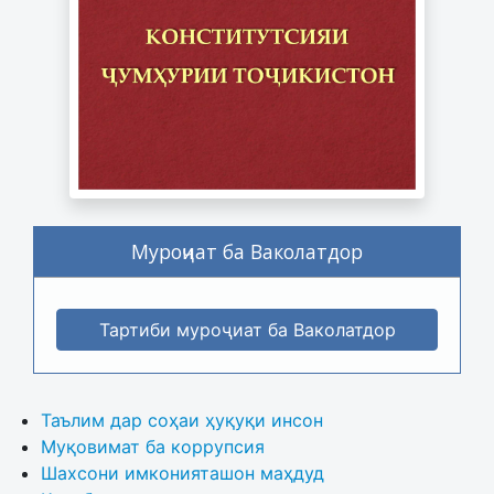
Муроҷиат ба Ваколатдор
Тартиби муроҷиат ба Ваколатдор
Таълим дар соҳаи ҳуқуқи инсон
Муқовимат ба коррупсия
Шахсони имконияташон маҳдуд