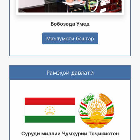
Бобозода Умед
Маълумоти бештар
Рамзҳои давлатӣ
Суруди миллии Ҷумҳурии Тоҷикистон