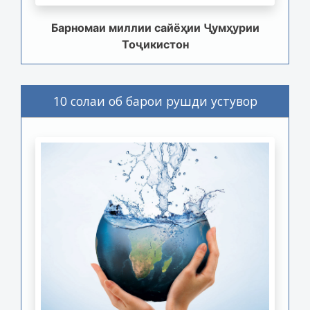
Барномаи миллии сайёҳии Ҷумҳурии
Тоҷикистон
10 солаи об барои рушди устувор