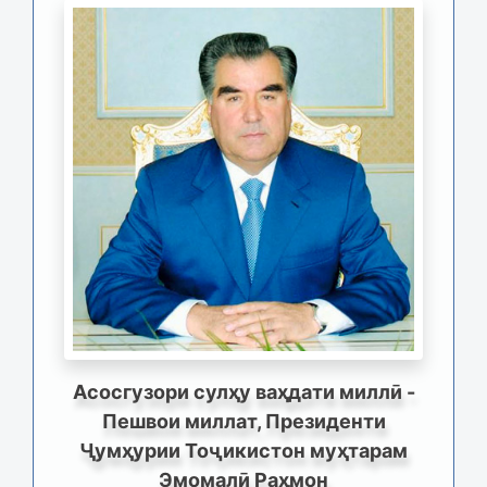
Асосгузори сулҳу ваҳдати миллӣ -
Пешвои миллат, Президенти
Ҷумҳурии Тоҷикистон муҳтарам
Эмомалӣ Раҳмон