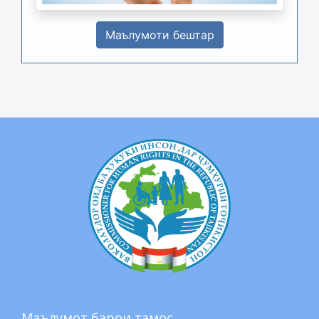
Маълумоти бештар
Маълумот барои тамос