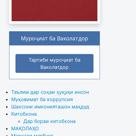
Муроҷиат ба Ваколатдор
Тартиби муроҷиат ба
Ваколатдор
Таълим дар соҳаи ҳуқуқи инсон
Муқовимат ба коррупсия
Шахсони имконияташон маҳдуд
Китобхона
Дар бораи китобхона 
МАҚОЛАҲО
Маркази матбуот