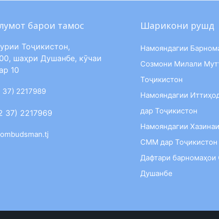
лумот барои тамос
Шарикони рушд
урии Тоҷикистон,
Намояндагии Барном
00, шаҳри Душанбе, кӯчаи
Созмони Милали Мут
ар 10
Тоҷикистон
 37) 2217989
Намояндагии Иттиҳо
дар Тоҷикистон
2 37) 2217969
Намояндагии Хазинаи
ombudsman.tj
СММ дар Тоҷикистон
Дафтари барномаҳои
Душанбе