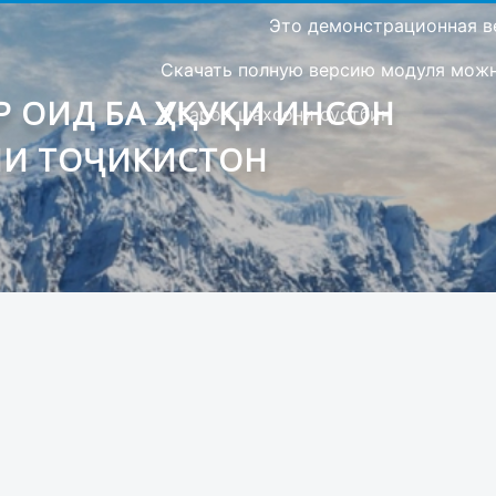
Это демонстрационная в
Скачать полную версию модуля можно
 ОИД БА ҲУҚУҚИ ИНСОН
Барои шахсони сустбин
ИИ ТОҶИКИСТОН