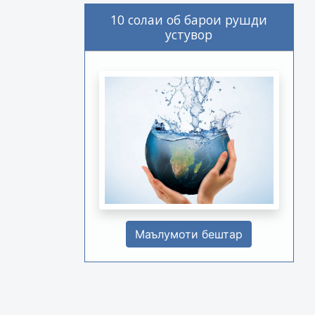
10 солаи об барои рушди
устувор
Маълумоти бештар