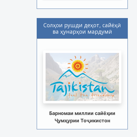
Солҳои рушди деҳот, сайёҳӣ
ва ҳунарҳои мардумӣ
Барномаи миллии сайёҳии
Ҷумҳурии Тоҷикистон