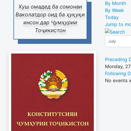
By Month
Хуш омадед ба сомонаи
By Week
Ваколатдор оид ба ҳуқуқи
Today
инсон дар Ҷумҳурии
Jump to mo
Тоҷикистон
Preceding 
Monday, 27
Following 
No events 