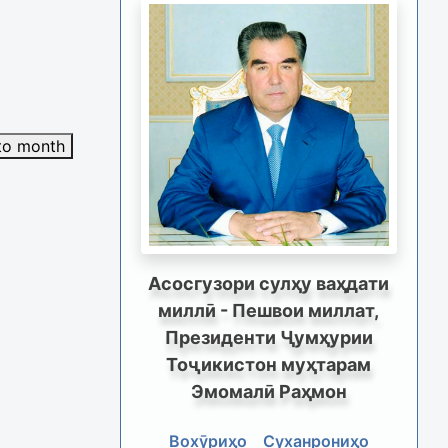
to month
Асосгузори сулҳу ваҳдати
миллӣ - Пешвои миллат,
Президенти Ҷумҳурии
Тоҷикистон муҳтарам
Эмомалӣ Раҳмон
Вохӯриҳо
Суханрониҳо