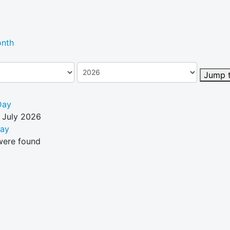
nth
Jump 
Day
 July 2026
Day
were found