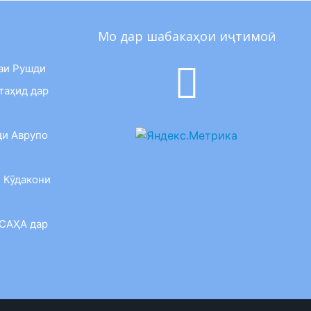
Мо дар шабакаҳои иҷтимоӣ
аи Рушди
таҳид дар
ди Аврупо
 Кӯдакони
 САҲА дар