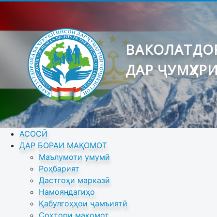
ВАКОЛАТДОР
ДАР ҶУМҲУР
АСОСӢ
ДАР БОРАИ МАҚОМОТ
Маълумоти умумӣ
Роҳбарият
Дастгоҳи марказӣ
Намояндагиҳо
Қабулгоҳҳои ҷамъиятӣ
Сохтори мақомот