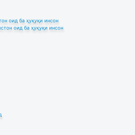
он оид ба ҳуқуқи инсон
стон оид ба ҳуқуқи инсон
д