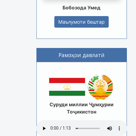
Бобозода Умед
Маълумоти бештар
Рамзҳои давлатӣ
Суруди миллии Ҷумҳурии
Тоҷикистон