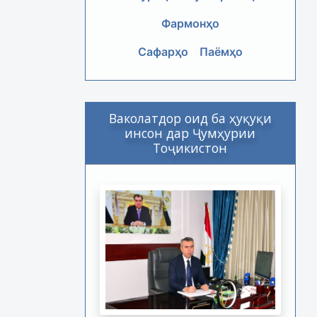
Фармонҳо
Сафарҳо
Паёмҳо
Ваколатдор оид ба ҳуқуқи
инсон дар Ҷумҳурии
Тоҷикистон