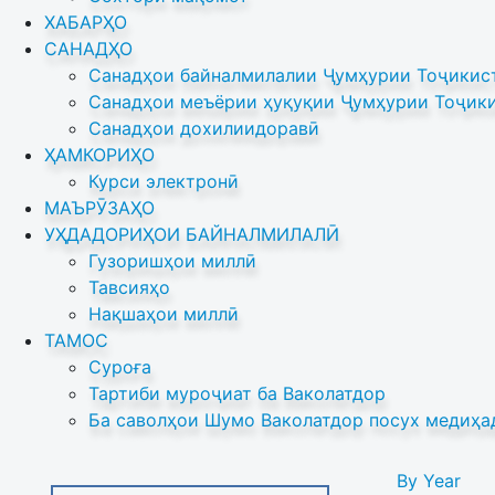
ХАБАРҲО
САНАДҲО
Санадҳои байналмилалии Ҷумҳурии Тоҷикист
Санадҳои меъёрии ҳуқуқии Ҷумҳурии Тоҷики
Санадҳои дохилиидоравӣ
ҲАМКОРИҲО
Курси электронӣ
МАЪРӮЗАҲО
УҲДАДОРИҲОИ БАЙНАЛМИЛАЛӢ
Гузоришҳои миллӣ
Тавсияҳо
Нақшаҳои миллӣ
ТАМОС
Суроға
Тартиби муроҷиат ба Ваколатдор
Ба саволҳои Шумо Ваколатдор посух медиҳа
By Year