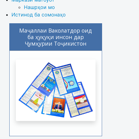
Нашрҳои мо
Истинод ба сомонаҳо
Маҷаллаи Ваколатдор оид
ба ҳуқуқи инсон дар
Ҷумҳурии Тоҷикистон