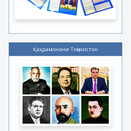
Қаҳрамонони Тоҷикистон