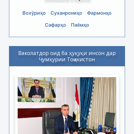
Вохӯриҳо
Суханрониҳо
Фармонҳо
Сафарҳо
Паёмҳо
Ваколатдор оид ба ҳуқуқи инсон дар
Ҷумҳурии Тоҷикистон