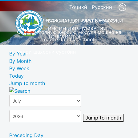
Тоҷикӣ
Русский
Это демонстрационная версия модуля
ВАКОЛАТДОР ОИД БА ҲУҚУҚИ
ИНСОН ДАР ҶУМҲУРИИ
Скачать полную версию модуля можно на
ТОҶИКИСТОН
сайте Joomla School
Барои шахсони сустбин
By Year
By Month
By Week
Today
Jump to month
Jump to month
Preceding Day