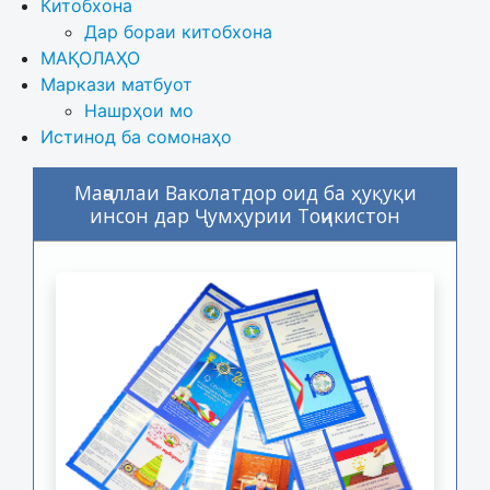
Китобхона
Дар бораи китобхона 
МАҚОЛАҲО
Маркази матбуот
Нашрҳои мо
Истинод ба сомонаҳо
Маҷаллаи Ваколатдор оид ба ҳуқуқи
инсон дар Ҷумҳурии Тоҷикистон