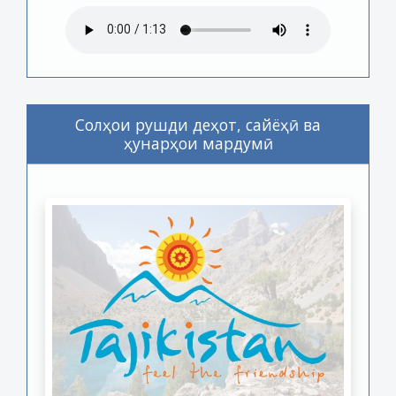
Солҳои рушди деҳот, сайёҳӣ ва
ҳунарҳои мардумӣ