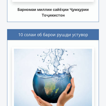
Барномаи миллии сайёҳии Ҷумҳурии
Тоҷикистон
10 солаи об барои рушди устувор