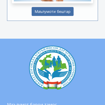
Маълумоти бештар
Маълумот барои тамос