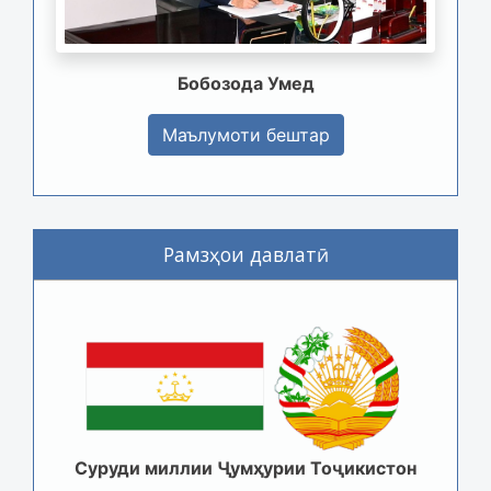
Бобозода Умед
Маълумоти бештар
Рамзҳои давлатӣ
Суруди миллии Ҷумҳурии Тоҷикистон