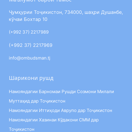
Ҷумҳурии Тоҷикистон, 734000, шаҳри Душанбе,
кӯчаи Бохтар 10
(+992 37) 2217989
(+992 37) 2217969
info@ombudsman.tj
Шарикони рушд
Намояндагии Барномаи Рушди Созмони Милали
Муттаҳид дар Тоҷикистон
Намояндагии Иттиҳоди Аврупо дар Тоҷикистон
Намояндагии Хазинаи Кӯдакони СММ дар
Тоҷикистон