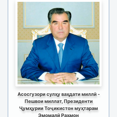
Асосгузори сулҳу ваҳдати миллӣ -
Пешвои миллат, Президенти
Ҷумҳурии Тоҷикистон муҳтарам
Эмомалӣ Раҳмон