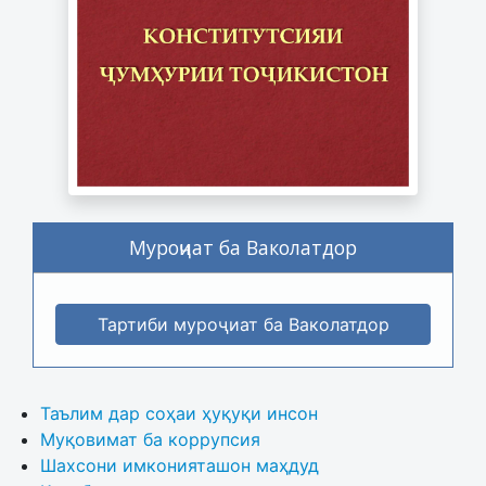
Муроҷиат ба Ваколатдор
Тартиби муроҷиат ба Ваколатдор
Таълим дар соҳаи ҳуқуқи инсон
Муқовимат ба коррупсия
Шахсони имконияташон маҳдуд