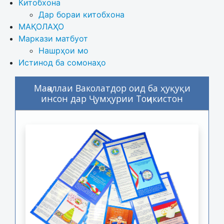
Китобхона
Дар бораи китобхона 
МАҚОЛАҲО
Маркази матбуот
Нашрҳои мо
Истинод ба сомонаҳо
Маҷаллаи Ваколатдор оид ба ҳуқуқи
инсон дар Ҷумҳурии Тоҷикистон