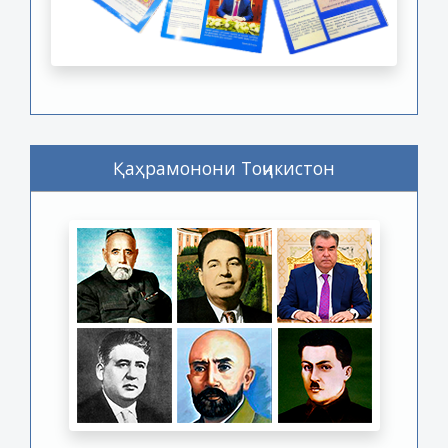
Қаҳрамонони Тоҷикистон