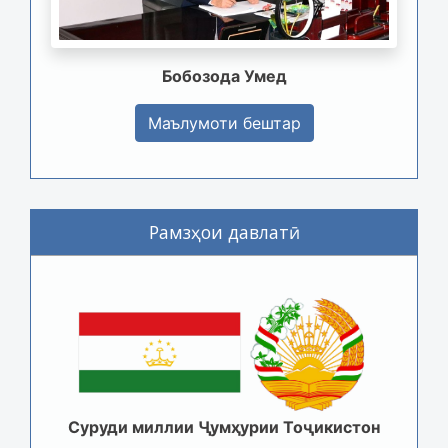
Бобозода Умед
Маълумоти бештар
Рамзҳои давлатӣ
Суруди миллии Ҷумҳурии Тоҷикистон