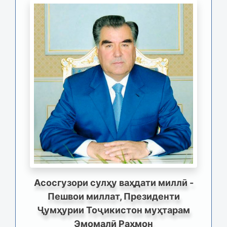
Асосгузори сулҳу ваҳдати миллӣ -
Пешвои миллат, Президенти
Ҷумҳурии Тоҷикистон муҳтарам
Эмомалӣ Раҳмон