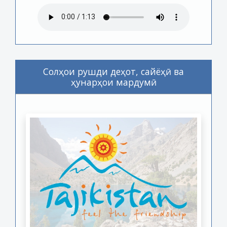
Солҳои рушди деҳот, сайёҳӣ ва
ҳунарҳои мардумӣ