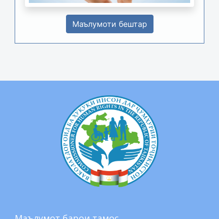
Маълумоти бештар
Маълумот барои тамос