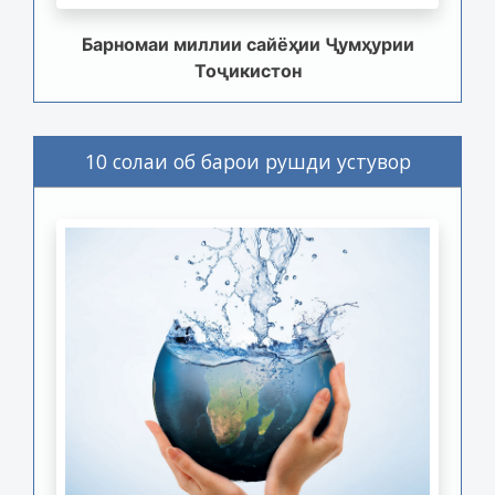
Барномаи миллии сайёҳии Ҷумҳурии
Тоҷикистон
10 солаи об барои рушди устувор