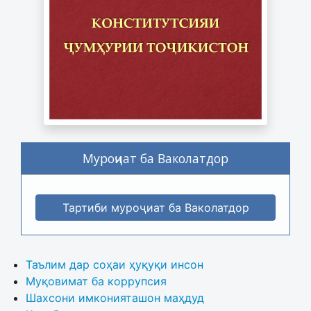
Муроҷиат ба Ваколатдор
Тартиби муроҷиат ба Ваколатдор
Таълим дар соҳаи ҳуқуқи инсон
Муқовимат ба коррупсия
Шахсони имконияташон маҳдуд