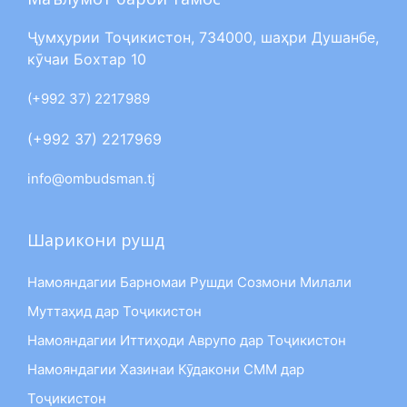
Ҷумҳурии Тоҷикистон, 734000, шаҳри Душанбе,
кӯчаи Бохтар 10
(+992 37) 2217989
(+992 37) 2217969
info@ombudsman.tj
Шарикони рушд
Намояндагии Барномаи Рушди Созмони Милали
Муттаҳид дар Тоҷикистон
Намояндагии Иттиҳоди Аврупо дар Тоҷикистон
Намояндагии Хазинаи Кӯдакони СММ дар
Тоҷикистон