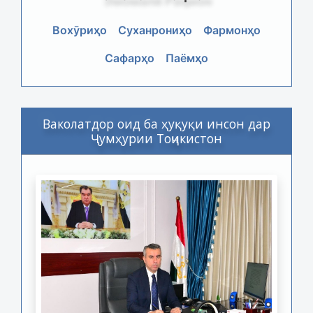
Вохӯриҳо
Суханрониҳо
Фармонҳо
Сафарҳо
Паёмҳо
Ваколатдор оид ба ҳуқуқи инсон дар
Ҷумҳурии Тоҷикистон