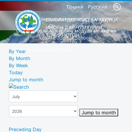
Тоҷикӣ
Русский
Это демонстрационная версия модуля
ВАКОЛАТДОР ОИД БА ҲУҚУҚИ
ИНСОН ДАР ҶУМҲУРИИ
Скачать полную версию модуля можно на
ТОҶИКИСТОН
сайте Joomla School
Барои шахсони сустбин
By Year
By Month
By Week
Today
Jump to month
Jump to month
Preceding Day