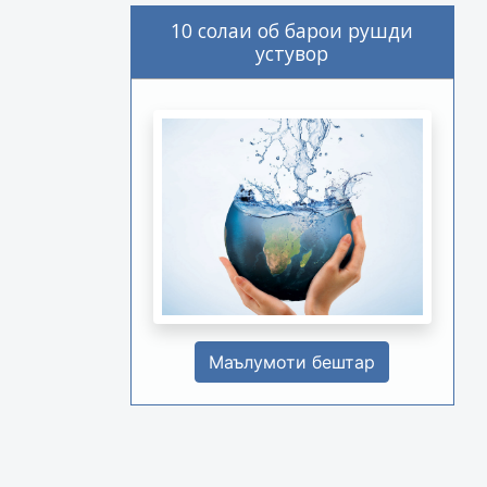
10 солаи об барои рушди
устувор
Маълумоти бештар