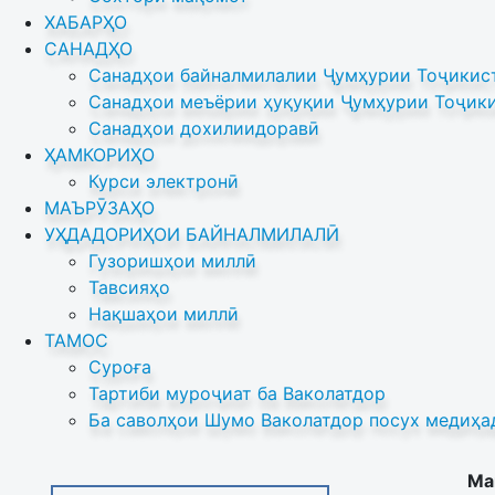
ХАБАРҲО
САНАДҲО
Санадҳои байналмилалии Ҷумҳурии Тоҷикист
Санадҳои меъёрии ҳуқуқии Ҷумҳурии Тоҷики
Санадҳои дохилиидоравӣ
ҲАМКОРИҲО
Курси электронӣ
МАЪРӮЗАҲО
УҲДАДОРИҲОИ БАЙНАЛМИЛАЛӢ
Гузоришҳои миллӣ
Тавсияҳо
Нақшаҳои миллӣ
ТАМОС
Суроға
Тартиби муроҷиат ба Ваколатдор
Ба саволҳои Шумо Ваколатдор посух медиҳа
Ма