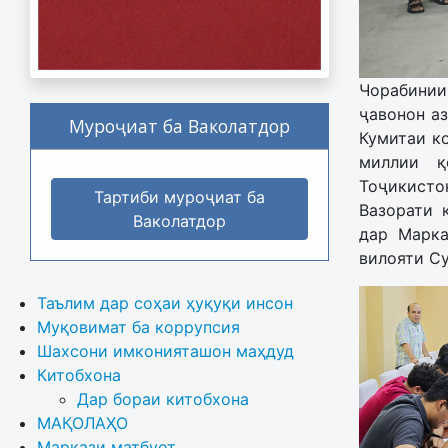
Чорабинии
ҷавонон а
Муроҷиат ба Ваколатдор
Кумитаи ко
миллии қ
Тоҷикист
Тартиби муроҷиат ба
Вазорати 
Ваколатдор
дар Марка
вилояти Су
Таълим дар соҳаи ҳуқуқи инсон
Муқовимат ба коррупсия
Шахсони имконияташон маҳдуд
Китобхона
Дар бораи китобхона 
МАҚОЛАҲО
Маркази матбуот