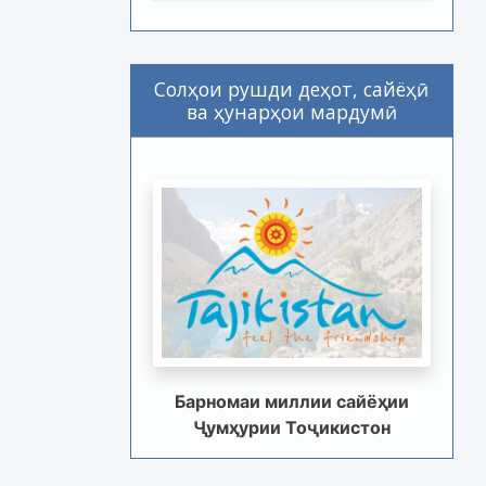
Солҳои рушди деҳот, сайёҳӣ
ва ҳунарҳои мардумӣ
Барномаи миллии сайёҳии
Ҷумҳурии Тоҷикистон