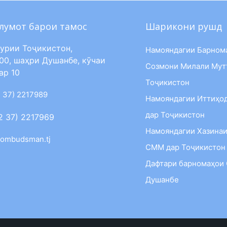
лумот барои тамос
Шарикони рушд
урии Тоҷикистон,
Намояндагии Барном
00, шаҳри Душанбе, кӯчаи
Созмони Милали Мут
ар 10
Тоҷикистон
 37) 2217989
Намояндагии Иттиҳо
дар Тоҷикистон
2 37) 2217969
Намояндагии Хазинаи
ombudsman.tj
СММ дар Тоҷикистон
Дафтари барномаҳои
Душанбе