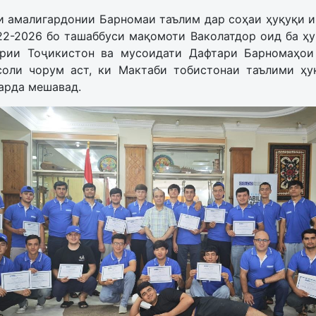
и амалигардонии Барномаи таълим дар соҳаи ҳуқуқи и
22-2026 бо ташаббуси мақомоти Ваколатдор оид ба ҳу
рии Тоҷикистон ва мусоидати Дафтари Барномаҳо
соли чорум аст, ки Мактаби тобистонаи таълими ҳу
арда мешавад.