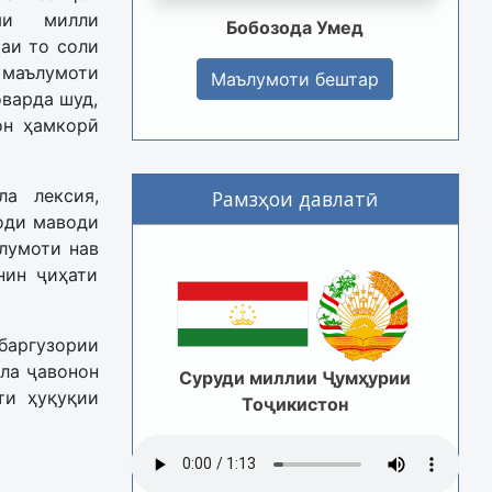
ияи милли
Бобозода Умед
аи то соли
 маълумоти
Маълумоти бештар
оварда шуд,
он ҳамкорӣ
а лексия,
Рамзҳои давлатӣ
ҳоди маводи
лумоти нав
нин ҷиҳати
аргузории
ла ҷавонон
Суруди миллии Ҷумҳурии
ти ҳуқуқии
Тоҷикистон