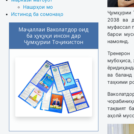
Нашрҳои мо
Ҷумҳурии 
Истинод ба сомонаҳо
2038 ва д
муфассал п
Маҷаллаи Ваколатдор оид
барои мус
ба ҳуқуқи инсон дар
намоянд.
Ҷумҳурии Тоҷикистон
Тренерон
мубоҳиса, 
ёридиҳанд
ва баланд
таҳкими ро
Ваколатд
чорабиниҳ
тақвият б
аҳолӣ мус