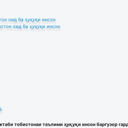
он оид ба ҳуқуқи инсон
стон оид ба ҳуқуқи инсон
д
ктаби тобистонаи таълими ҳуқуқи инсон баргузор гар