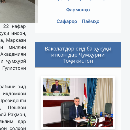
Фармонҳо
Сафарҳо
Паёмҳо
и 22 нафар
уқи инсон,
ла, Маркази
ҳи миллии
Ваколатдор оид ба ҳуқуқи
инсон дар Ҷумҳурии
Академияи
Тоҷикистон
ии ҷумҳурӣ
 Гулистони
рабинӣ оид
қдомҳои
езиденти
н, Пешвои
лӣ Раҳмон,
аълим дар
рои солҳои