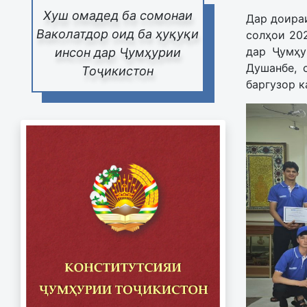
Хуш омадед ба сомонаи
Дар доира
Ваколатдор оид ба ҳуқуқи
солҳои 20
дар Ҷумҳу
инсон дар Ҷумҳурии
Душанбе, 
Тоҷикистон
баргузор к