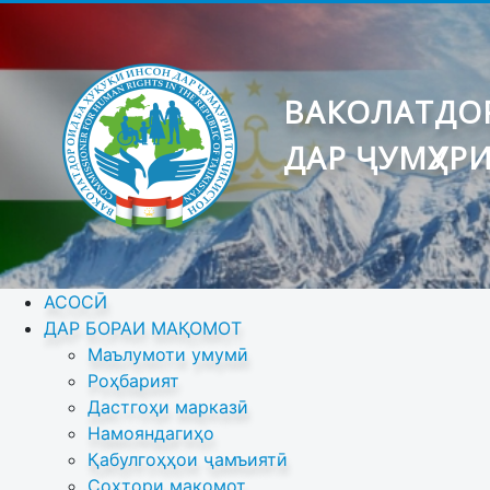
ВАКОЛАТДОР
ДАР ҶУМҲУР
АСОСӢ
ДАР БОРАИ МАҚОМОТ
Маълумоти умумӣ
Роҳбарият
Дастгоҳи марказӣ
Намояндагиҳо
Қабулгоҳҳои ҷамъиятӣ
Сохтори мақомот