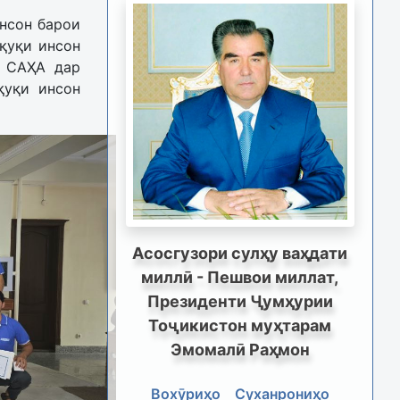
нсон барои
қуқи инсон
и САҲА дар
қуқи инсон
Асосгузори сулҳу ваҳдати
миллӣ - Пешвои миллат,
Президенти Ҷумҳурии
Тоҷикистон муҳтарам
Эмомалӣ Раҳмон
Вохӯриҳо
Суханрониҳо