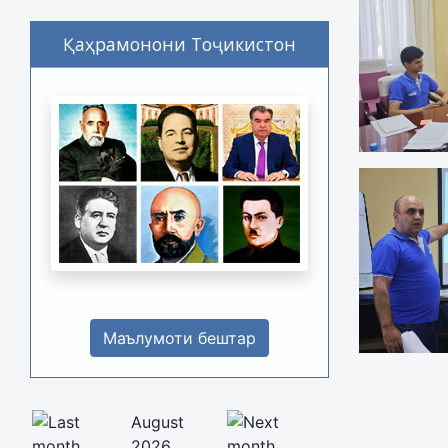
Қаҳрамонони Тоҷикистон
Маълумоти бештар
August
2026