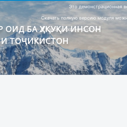
Это демонстрационная в
Скачать полную версию модуля можно
 ОИД БА ҲУҚУҚИ ИНСОН
Барои шахсони сустбин
ИИ ТОҶИКИСТОН