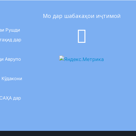
Мо дар шабакаҳои иҷтимоӣ
аи Рушди
таҳид дар
ди Аврупо
 Кӯдакони
 САҲА дар