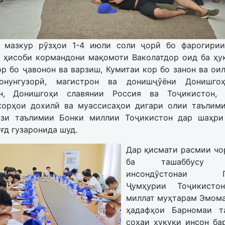
 мазкур рӯзҳои 1-4 июли соли ҷорӣ бо фарогири
з ҳисоби кормандони мақомоти Ваколатдор оид ба ҳуқ
р бо ҷавонон ва варзиш, Кумитаи кор бо занон ва ои
онунгузорӣ, магистрон ва донишҷӯёни Донишго
он, Донишгоҳи славянии Россия ва Тоҷикистон, 
корҳои дохилӣ ва муассисаҳои дигари олии таълим
зи таълимии Бонки миллии Тоҷикистон дар шаҳри
ғд гузаронида шуд.
Дар қисмати расмии чо
ба ташаббусу и
инсондӯстонаи Пр
Ҷумҳурии Тоҷикисто
миллат муҳтарам Эмома
ҳадафҳои Барномаи т
соҳаи ҳуқуқи инсон ба