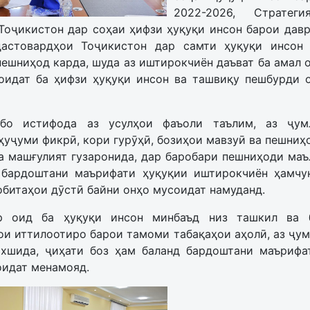
2022-2026, Стратег
Тоҷикистон дар соҳаи ҳифзи ҳуқуқи инсон барои давр
астовардҳои Тоҷикистон дар самти ҳуқуқи инсон
ешниҳод карда, шуда аз иштирокчиён даъват ба амал 
оидат ба ҳифзи ҳуқуқи инсон ва ташвиқу пешбурди 
 бо истифода аз усулҳои фаъоли таълим, аз ҷумл
ҳуҷуми фикрӣ, кори гурӯҳӣ, бозиҳои мавзуӣ ва пешни
а машғулият гузаронида, дар баробари пешниҳоди маъ
 бардоштани маърифати ҳуқуқии иштирокчиён ҳамчу
битаҳои дӯстӣ байни онҳо мусоидат намуданд.
ор оид ба ҳуқуқи инсон минбаъд низ ташкил ва б
ои иттилоотиро барои тамоми табақаҳои аҳолӣ, аз ҷум
ахшида, ҷиҳати боз ҳам баланд бардоштани маърифа
оидат менамояд.