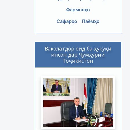
Фармонҳо
Сафарҳо
Паёмҳо
Ваколатдор оид ба ҳуқуқи
инсон дар Ҷумҳурии
Тоҷикистон