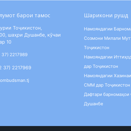
лумот барои тамос
Шарикони рушд
урии Тоҷикистон,
Намояндагии Барном
00, шаҳри Душанбе, кӯчаи
Созмони Милали Мут
ар 10
Тоҷикистон
 37) 2217989
Намояндагии Иттиҳо
дар Тоҷикистон
2 37) 2217969
Намояндагии Хазинаи
ombudsman.tj
СММ дар Тоҷикистон
Дафтари барномаҳои
Душанбе