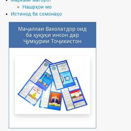
Нашрҳои мо
Истинод ба сомонаҳо
Маҷаллаи Ваколатдор оид
ба ҳуқуқи инсон дар
Ҷумҳурии Тоҷикистон