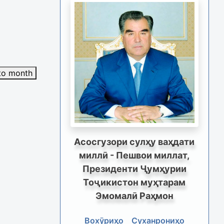
to month
Асосгузори сулҳу ваҳдати
миллӣ - Пешвои миллат,
Президенти Ҷумҳурии
Тоҷикистон муҳтарам
Эмомалӣ Раҳмон
Вохӯриҳо
Суханрониҳо