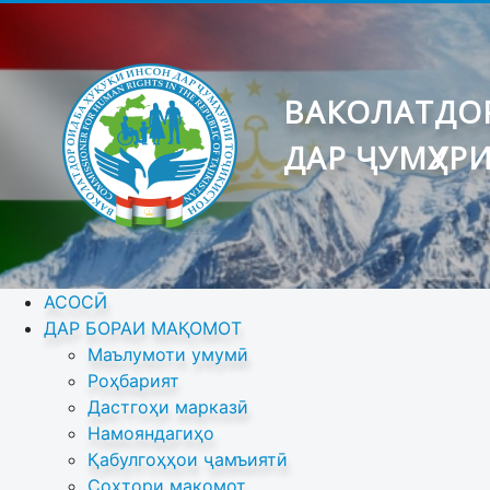
ВАКОЛАТДОР
ДАР ҶУМҲУР
АСОСӢ
ДАР БОРАИ МАҚОМОТ
Маълумоти умумӣ
Роҳбарият
Дастгоҳи марказӣ
Намояндагиҳо
Қабулгоҳҳои ҷамъиятӣ
Сохтори мақомот