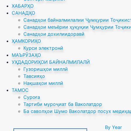
ХАБАРҲО
САНАДҲО
Санадҳои байналмилалии Ҷумҳурии Тоҷикист
Санадҳои меъёрии ҳуқуқии Ҷумҳурии Тоҷики
Санадҳои дохилиидоравӣ
ҲАМКОРИҲО
Курси электронӣ
МАЪРӮЗАҲО
УҲДАДОРИҲОИ БАЙНАЛМИЛАЛӢ
Гузоришҳои миллӣ
Тавсияҳо
Нақшаҳои миллӣ
ТАМОС
Суроға
Тартиби муроҷиат ба Ваколатдор
Ба саволҳои Шумо Ваколатдор посух медиҳа
By Year