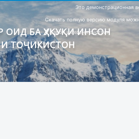
Это демонстрационная в
Скачать полную версию модуля можно
 ОИД БА ҲУҚУҚИ ИНСОН
Барои шахсони сустбин
ИИ ТОҶИКИСТОН