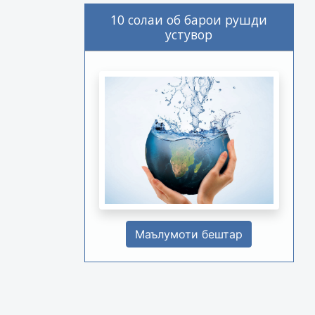
10 солаи об барои рушди
устувор
Маълумоти бештар