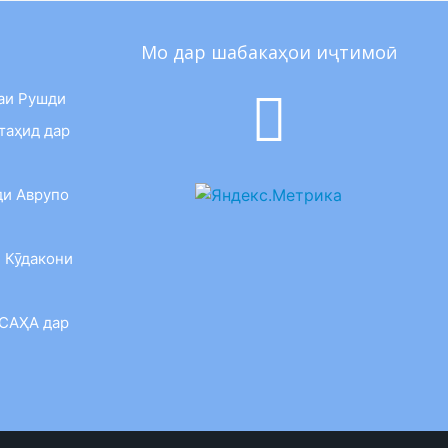
Мо дар шабакаҳои иҷтимоӣ
аи Рушди
таҳид дар
ди Аврупо
 Кӯдакони
 САҲА дар