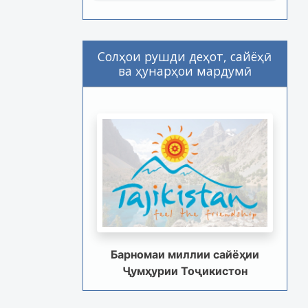
Солҳои рушди деҳот, сайёҳӣ
ва ҳунарҳои мардумӣ
Барномаи миллии сайёҳии
Ҷумҳурии Тоҷикистон