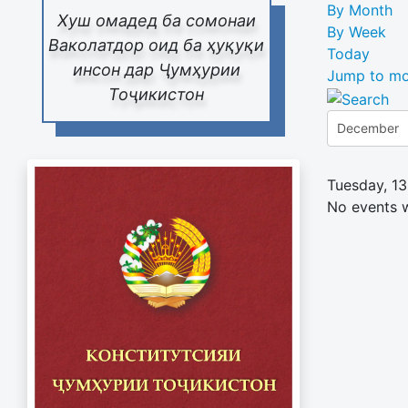
By Month
Хуш омадед ба сомонаи
By Week
Ваколатдор оид ба ҳуқуқи
Today
инсон дар Ҷумҳурии
Jump to mo
Тоҷикистон
Tuesday, 1
No events 