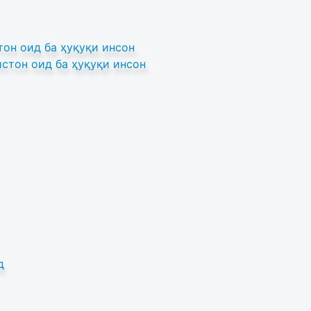
он оид ба ҳуқуқи инсон
стон оид ба ҳуқуқи инсон
д