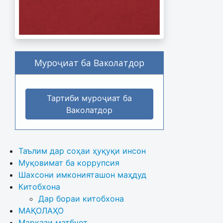
Муроҷиат ба Ваколатдор
Тартиби муроҷиат ба
Ваколатдор
Таълим дар соҳаи ҳуқуқи инсон
Муқовимат ба коррупсия
Шахсони имконияташон маҳдуд
Китобхона
Дар бораи китобхона 
МАҚОЛАҲО
Маркази матбуот