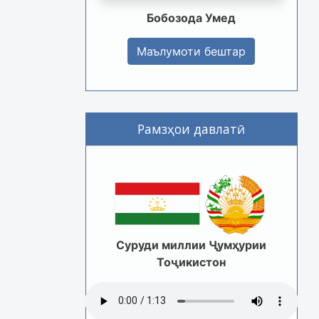
Бобозода Умед
Маълумоти бештар
Рамзҳои давлатӣ
Суруди миллии Ҷумҳурии
Тоҷикистон