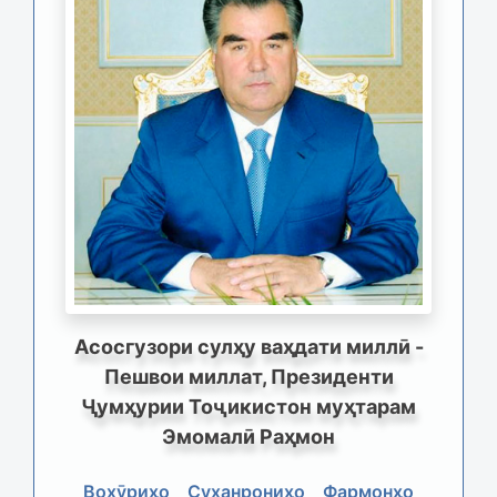
Асосгузори сулҳу ваҳдати миллӣ -
Пешвои миллат, Президенти
Ҷумҳурии Тоҷикистон муҳтарам
Эмомалӣ Раҳмон
Вохӯриҳо
Суханрониҳо
Фармонҳо