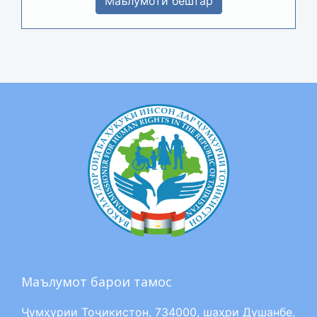
Маълумоти бештар
Маълумот барои тамос
Ҷумҳурии Тоҷикистон, 734000, шаҳри Душанбе,