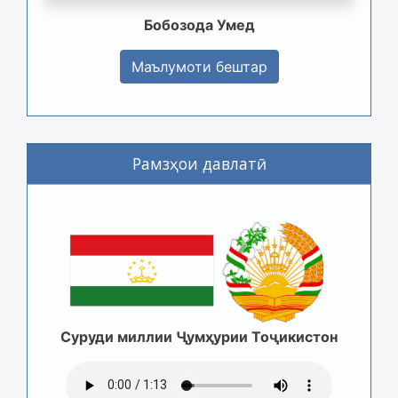
Бобозода Умед
Маълумоти бештар
Рамзҳои давлатӣ
Суруди миллии Ҷумҳурии Тоҷикистон