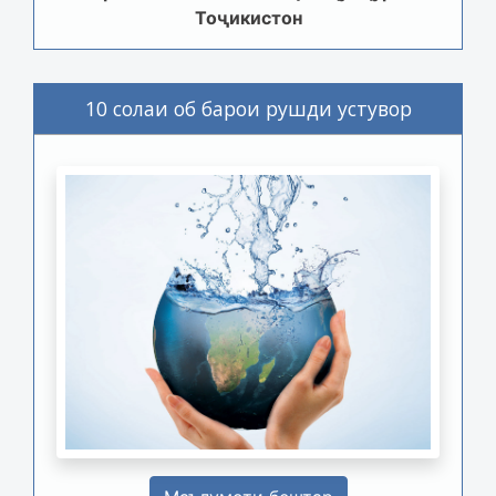
Тоҷикистон
10 солаи об барои рушди устувор