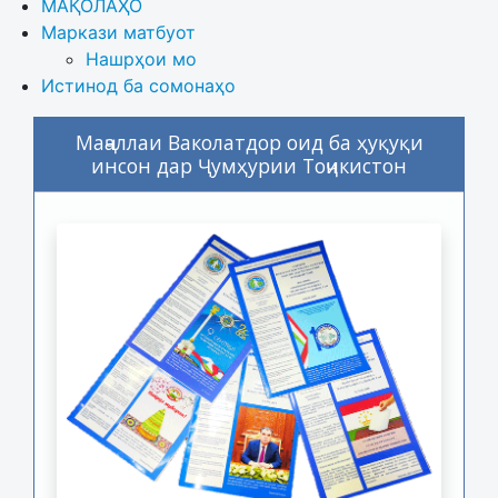
МАҚОЛАҲО
Маркази матбуот
Нашрҳои мо
Истинод ба сомонаҳо
Маҷаллаи Ваколатдор оид ба ҳуқуқи
инсон дар Ҷумҳурии Тоҷикистон