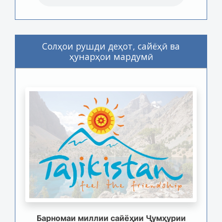
Солҳои рушди деҳот, сайёҳӣ ва
ҳунарҳои мардумӣ
Барномаи миллии сайёҳии Ҷумҳурии