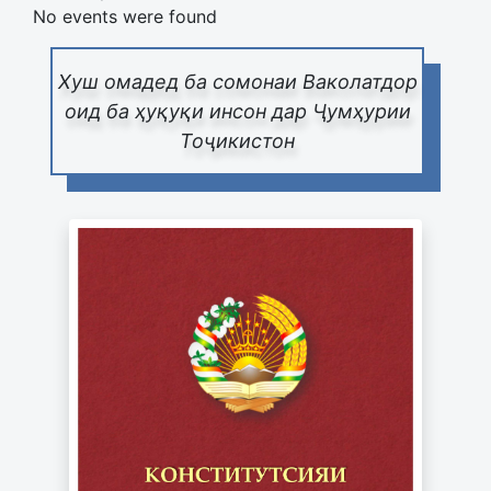
No events were found
Хуш омадед ба сомонаи Ваколатдор
оид ба ҳуқуқи инсон дар Ҷумҳурии
Тоҷикистон