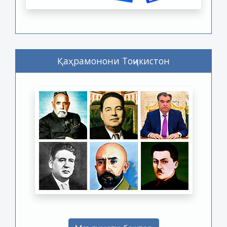
Қаҳрамонони Тоҷикистон