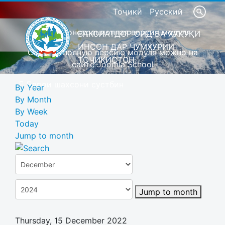
Тоҷикӣ
Русский
Это демонстрационная версия модуля
ВАКОЛАТДОР ОИД БА ҲУҚУҚИ
ИНСОН ДАР ҶУМҲУРИИ
Скачать полную версию модуля можно на
ТОҶИКИСТОН
сайте Joomla School
Барои шахсони сустбин
By Year
By Month
By Week
Today
Jump to month
Jump to month
Thursday, 15 December 2022