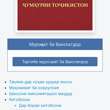
Муроҷиат ба Ваколатдор
Тартиби муроҷиат ба Ваколатдор
Таълим дар соҳаи ҳуқуқи инсон
Муқовимат ба коррупсия
Шахсони имконияташон маҳдуд
Китобхона
Дар бораи китобхона 