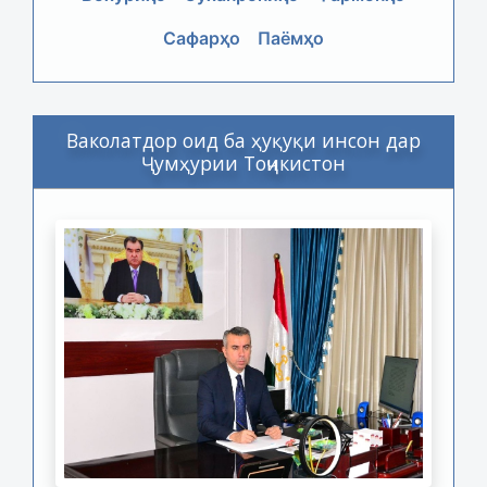
Сафарҳо
Паёмҳо
Ваколатдор оид ба ҳуқуқи инсон дар
Ҷумҳурии Тоҷикистон