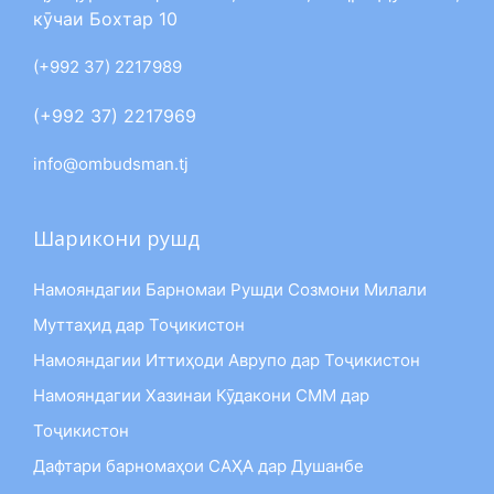
кӯчаи Бохтар 10
(+992 37) 2217989
(+992 37) 2217969
info@ombudsman.tj
Шарикони рушд
Намояндагии Барномаи Рушди Созмони Милали
Муттаҳид дар Тоҷикистон
Намояндагии Иттиҳоди Аврупо дар Тоҷикистон
Намояндагии Хазинаи Кӯдакони СММ дар
Тоҷикистон
Дафтари барномаҳои САҲА дар Душанбе