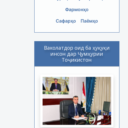
Фармонҳо
Сафарҳо
Паёмҳо
Ваколатдор оид ба ҳуқуқи
инсон дар Ҷумҳурии
Тоҷикистон