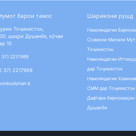
лумот барои тамос
Шарикони рушд
урии Тоҷикистон,
Намояндагии Барном
00, шаҳри Душанбе, кӯчаи
Созмони Милали Мут
ар 10
Тоҷикистон
 37) 2217989
Намояндагии Иттиҳо
дар Тоҷикистон
2 37) 2217969
Намояндагии Хазинаи
ombudsman.tj
СММ дар Тоҷикистон
Дафтари барномаҳои
Душанбе