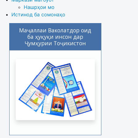
Нашрҳои мо
Истинод ба сомонаҳо
Маҷаллаи Ваколатдор оид
ба ҳуқуқи инсон дар
Ҷумҳурии Тоҷикистон