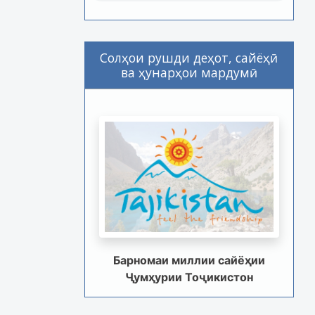
Солҳои рушди деҳот, сайёҳӣ
ва ҳунарҳои мардумӣ
Барномаи миллии сайёҳии
Ҷумҳурии Тоҷикистон