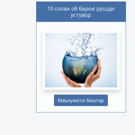
10 солаи об барои рушди
устувор
Маълумоти бештар