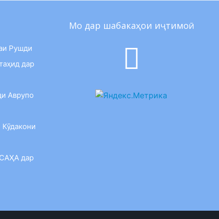
Мо дар шабакаҳои иҷтимоӣ
аи Рушди
таҳид дар
ди Аврупо
 Кӯдакони
 САҲА дар