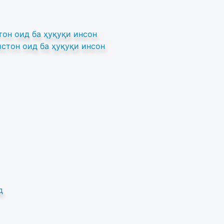
он оид ба ҳуқуқи инсон
стон оид ба ҳуқуқи инсон
д