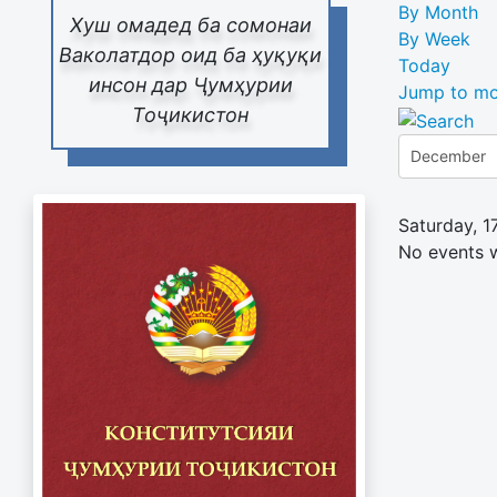
By Month
Хуш омадед ба сомонаи
By Week
Ваколатдор оид ба ҳуқуқи
Today
инсон дар Ҷумҳурии
Jump to mo
Тоҷикистон
Saturday, 
No events 