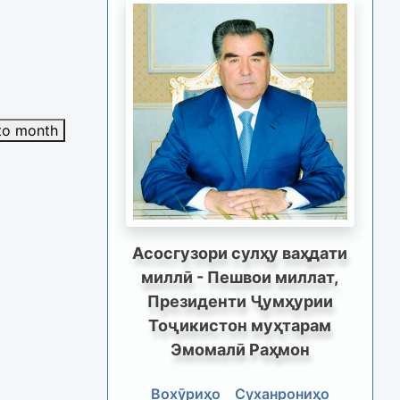
to month
Асосгузори сулҳу ваҳдати
миллӣ - Пешвои миллат,
Президенти Ҷумҳурии
Тоҷикистон муҳтарам
Эмомалӣ Раҳмон
Вохӯриҳо
Суханрониҳо