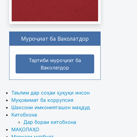
Муроҷиат ба Ваколатдор
Тартиби муроҷиат ба
Ваколатдор
Таълим дар соҳаи ҳуқуқи инсон
Муқовимат ба коррупсия
Шахсони имконияташон маҳдуд
Китобхона
Дар бораи китобхона 
МАҚОЛАҲО
Маркази матбуот