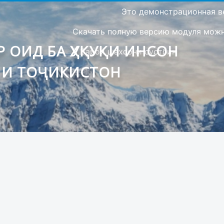
Это демонстрационная в
Скачать полную версию модуля можно
 ОИД БА ҲУҚУҚИ ИНСОН
Барои шахсони сустбин
ИИ ТОҶИКИСТОН