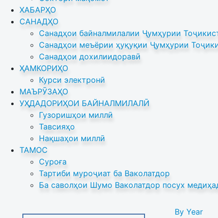
ХАБАРҲО
САНАДҲО
Санадҳои байналмилалии Ҷумҳурии Тоҷикист
Санадҳои меъёрии ҳуқуқии Ҷумҳурии Тоҷики
Санадҳои дохилиидоравӣ
ҲАМКОРИҲО
Курси электронӣ
МАЪРӮЗАҲО
УҲДАДОРИҲОИ БАЙНАЛМИЛАЛӢ
Гузоришҳои миллӣ
Тавсияҳо
Нақшаҳои миллӣ
ТАМОС
Суроға
Тартиби муроҷиат ба Ваколатдор
Ба саволҳои Шумо Ваколатдор посух медиҳа
By Year