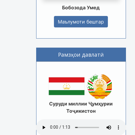
Бобозода Умед
Маълумоти бештар
Рамзҳои давлатӣ
Суруди миллии Ҷумҳурии
Тоҷикистон