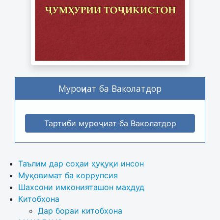
Муроҷиат ба Ваколатдор
Тартиби муроҷиат ба Ваколатдор
Таълим дар соҳаи ҳуқуқи инсон
Муқовимат ба коррупсия
Шахсони имконияташон маҳдуд
Китобхона
Дар бораи китобхона 