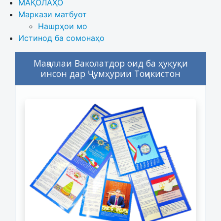
МАҚОЛАҲО
Маркази матбуот
Нашрҳои мо
Истинод ба сомонаҳо
Маҷаллаи Ваколатдор оид ба ҳуқуқи
инсон дар Ҷумҳурии Тоҷикистон