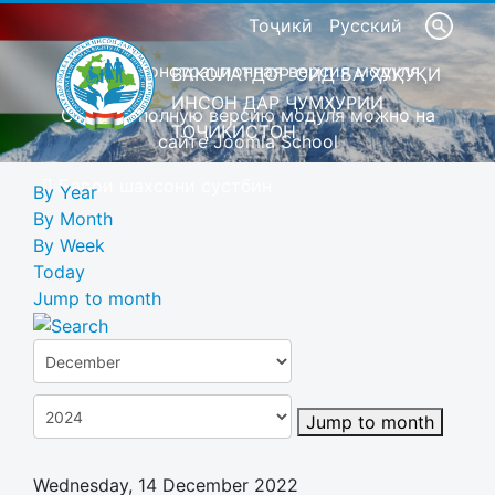
Тоҷикӣ
Русский
Это демонстрационная версия модуля
ВАКОЛАТДОР ОИД БА ҲУҚУҚИ
ИНСОН ДАР ҶУМҲУРИИ
Скачать полную версию модуля можно на
ТОҶИКИСТОН
сайте Joomla School
Барои шахсони сустбин
By Year
By Month
By Week
Today
Jump to month
Jump to month
Wednesday, 14 December 2022