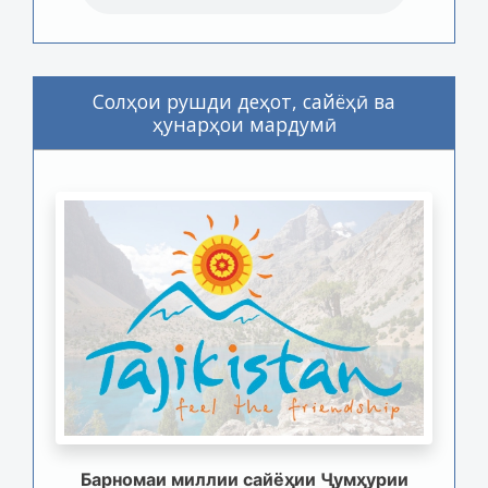
Солҳои рушди деҳот, сайёҳӣ ва
ҳунарҳои мардумӣ
Барномаи миллии сайёҳии Ҷумҳурии