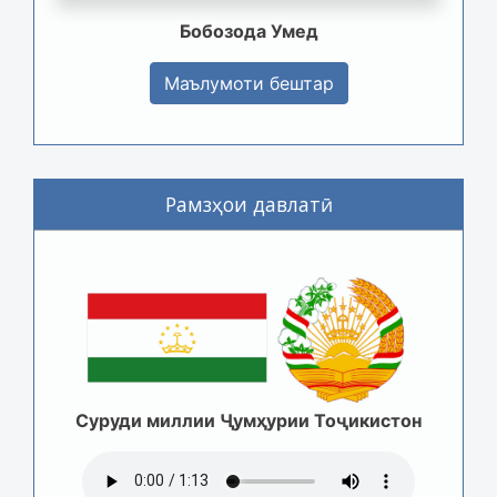
Бобозода Умед
Маълумоти бештар
Рамзҳои давлатӣ
Суруди миллии Ҷумҳурии Тоҷикистон