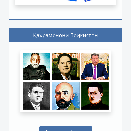
Қаҳрамонони Тоҷикистон