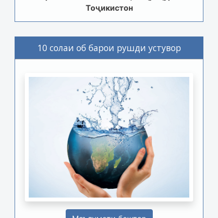
Тоҷикистон
10 солаи об барои рушди устувор