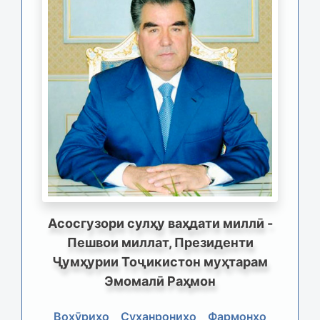
Асосгузори сулҳу ваҳдати миллӣ -
Пешвои миллат, Президенти
Ҷумҳурии Тоҷикистон муҳтарам
Эмомалӣ Раҳмон
Вохӯриҳо
Суханрониҳо
Фармонҳо