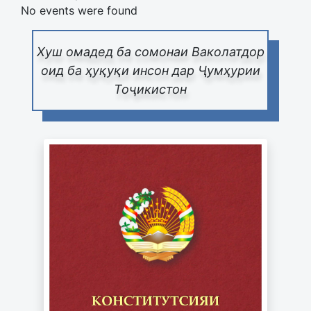
No events were found
Хуш омадед ба сомонаи Ваколатдор
оид ба ҳуқуқи инсон дар Ҷумҳурии
Тоҷикистон