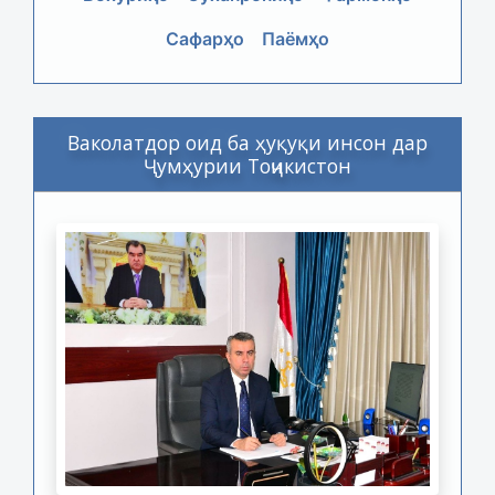
Сафарҳо
Паёмҳо
Ваколатдор оид ба ҳуқуқи инсон дар
Ҷумҳурии Тоҷикистон