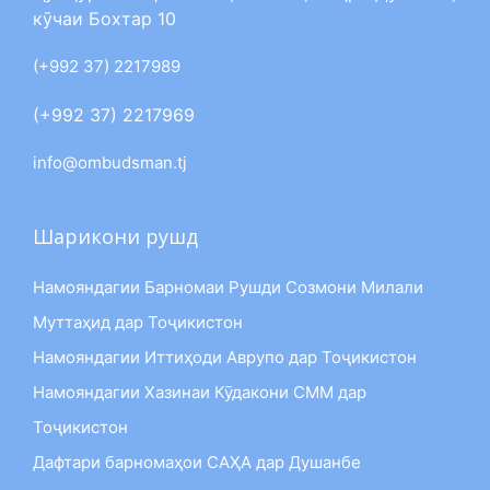
кӯчаи Бохтар 10
(+992 37) 2217989
(+992 37) 2217969
info@ombudsman.tj
Шарикони рушд
Намояндагии Барномаи Рушди Созмони Милали
Муттаҳид дар Тоҷикистон
Намояндагии Иттиҳоди Аврупо дар Тоҷикистон
Намояндагии Хазинаи Кӯдакони СММ дар
Тоҷикистон
Дафтари барномаҳои САҲА дар Душанбе