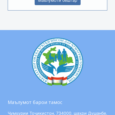
Маълумоти бештар
Маълумот барои тамос
Ҷумҳурии Тоҷикистон, 734000, шаҳри Душанбе,