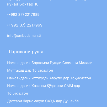
кӯчаи Бохтар 10
(+992 37) 2217989
(+992 37) 2217969
info@ombudsman.tj
Шарикони рушд
Намояндагии Барномаи Рушди Созмони Милали
Муттаҳид дар Тоҷикистон
Намояндагии Иттиҳоди Аврупо дар Тоҷикистон
Намояндагии Хазинаи Кӯдакони СММ дар
Тоҷикистон
Дафтари барномаҳои САҲА дар Душанбе