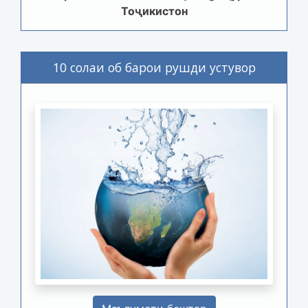
Тоҷикистон
10 солаи об барои рушди устувор