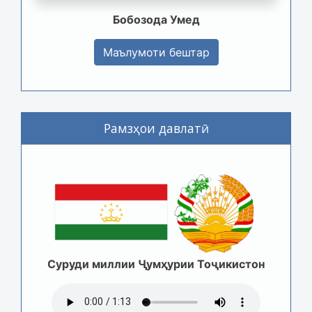
Бобозода Умед
Маълумоти бештар
Рамзҳои давлатӣ
Суруди миллии Ҷумҳурии Тоҷикистон