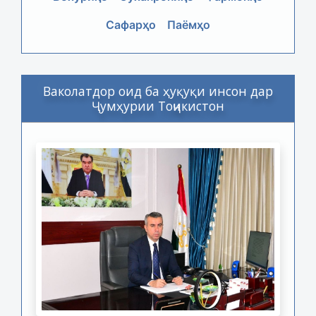
Сафарҳо
Паёмҳо
Ваколатдор оид ба ҳуқуқи инсон дар
Ҷумҳурии Тоҷикистон