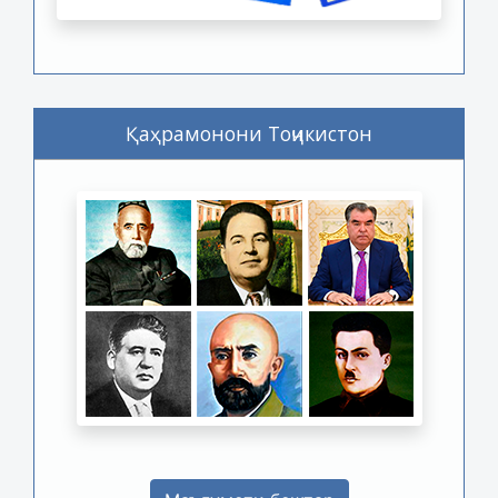
Қаҳрамонони Тоҷикистон