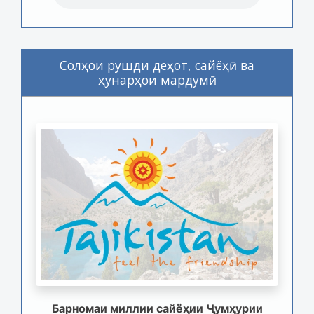
Солҳои рушди деҳот, сайёҳӣ ва
ҳунарҳои мардумӣ
Барномаи миллии сайёҳии Ҷумҳурии