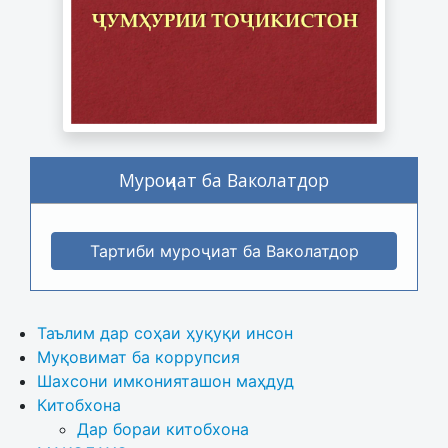
Муроҷиат ба Ваколатдор
Тартиби муроҷиат ба Ваколатдор
Таълим дар соҳаи ҳуқуқи инсон
Муқовимат ба коррупсия
Шахсони имконияташон маҳдуд
Китобхона
Дар бораи китобхона 