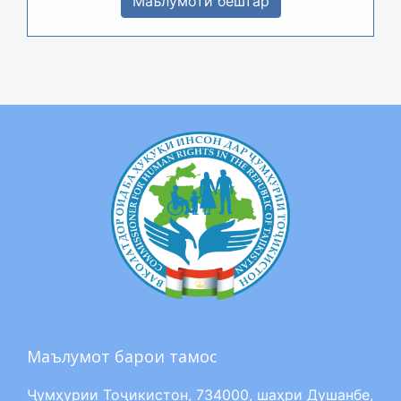
Маълумоти бештар
Маълумот барои тамос
Ҷумҳурии Тоҷикистон, 734000, шаҳри Душанбе,