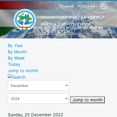
Тоҷикӣ
Русский
Это демонстрационная версия модуля
ВАКОЛАТДОР ОИД БА ҲУҚУҚИ
ИНСОН ДАР ҶУМҲУРИИ
Скачать полную версию модуля можно на
ТОҶИКИСТОН
сайте Joomla School
Барои шахсони сустбин
By Year
By Month
By Week
Today
Jump to month
Jump to month
Sunday, 25 December 2022