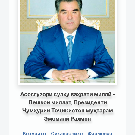
Асосгузори сулҳу ваҳдати миллӣ -
Пешвои миллат, Президенти
Ҷумҳурии Тоҷикистон муҳтарам
Эмомалӣ Раҳмон
Вохӯриҳо
Суханрониҳо
Фармонҳо