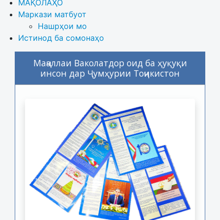
МАҚОЛАҲО
Маркази матбуот
Нашрҳои мо
Истинод ба сомонаҳо
Маҷаллаи Ваколатдор оид ба ҳуқуқи
инсон дар Ҷумҳурии Тоҷикистон