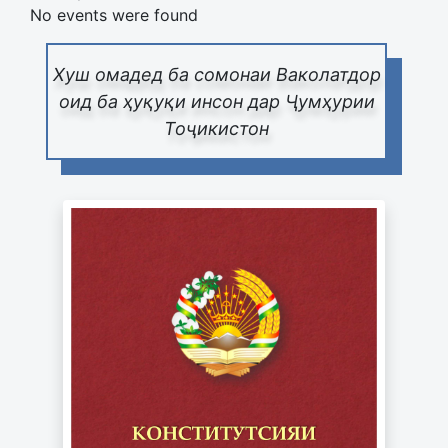
No events were found
Хуш омадед ба сомонаи Ваколатдор
оид ба ҳуқуқи инсон дар Ҷумҳурии
Тоҷикистон