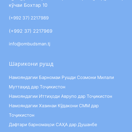
кӯчаи Бохтар 10
(+992 37) 2217989
(+992 37) 2217969
info@ombudsman.tj
Шарикони рушд
Намояндагии Барномаи Рушди Созмони Милали
Муттаҳид дар Тоҷикистон
Намояндагии Иттиҳоди Аврупо дар Тоҷикистон
Намояндагии Хазинаи Кӯдакони СММ дар
Тоҷикистон
Дафтари барномаҳои САҲА дар Душанбе