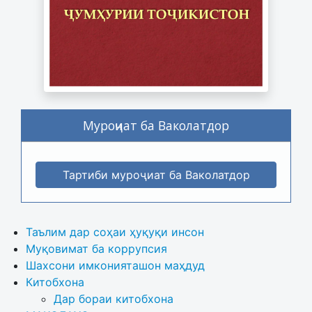
Муроҷиат ба Ваколатдор
Тартиби муроҷиат ба Ваколатдор
Таълим дар соҳаи ҳуқуқи инсон
Муқовимат ба коррупсия
Шахсони имконияташон маҳдуд
Китобхона
Дар бораи китобхона 