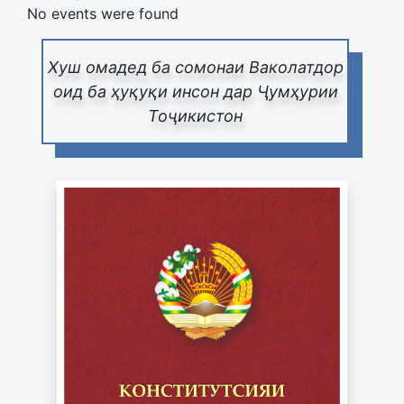
No events were found
Хуш омадед ба сомонаи Ваколатдор
оид ба ҳуқуқи инсон дар Ҷумҳурии
Тоҷикистон