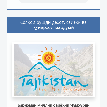
Солҳои рушди деҳот, сайёҳӣ ва
ҳунарҳои мардумӣ
Барномаи миллии сайёҳии Ҷумҳурии