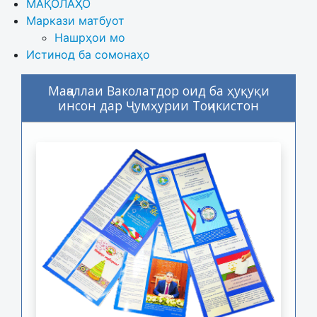
МАҚОЛАҲО
Маркази матбуот
Нашрҳои мо
Истинод ба сомонаҳо
Маҷаллаи Ваколатдор оид ба ҳуқуқи
инсон дар Ҷумҳурии Тоҷикистон