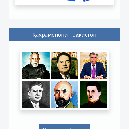
Қаҳрамонони Тоҷикистон