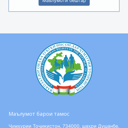
Маълумоти бештар
Маълумот барои тамос
Ҷумҳурии Тоҷикистон, 734000, шаҳри Душанбе,