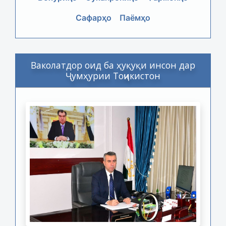
Сафарҳо
Паёмҳо
Ваколатдор оид ба ҳуқуқи инсон дар
Ҷумҳурии Тоҷикистон