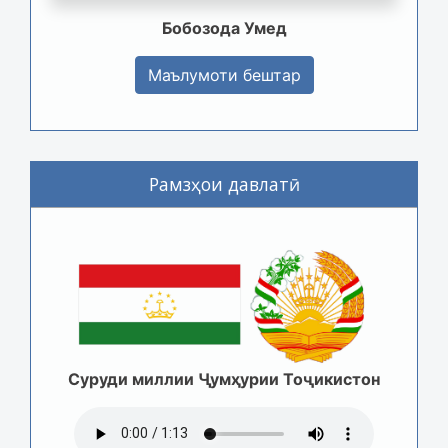
Бобозода Умед
Маълумоти бештар
Рамзҳои давлатӣ
Суруди миллии Ҷумҳурии Тоҷикистон