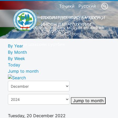
Тоҷикӣ
Русский
Это демонстрационная версия модуля
ВАКОЛАТДОР ОИД БА ҲУҚУҚИ
ИНСОН ДАР ҶУМҲУРИИ
Скачать полную версию модуля можно на
ТОҶИКИСТОН
сайте Joomla School
Барои шахсони сустбин
By Year
By Month
By Week
Today
Jump to month
Jump to month
Tuesday, 20 December 2022