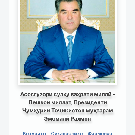
Асосгузори сулҳу ваҳдати миллӣ -
Пешвои миллат, Президенти
Ҷумҳурии Тоҷикистон муҳтарам
Эмомалӣ Раҳмон
Вохӯриҳо
Суханрониҳо
Фармонҳо