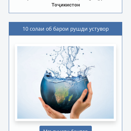
Тоҷикистон
10 солаи об барои рушди устувор