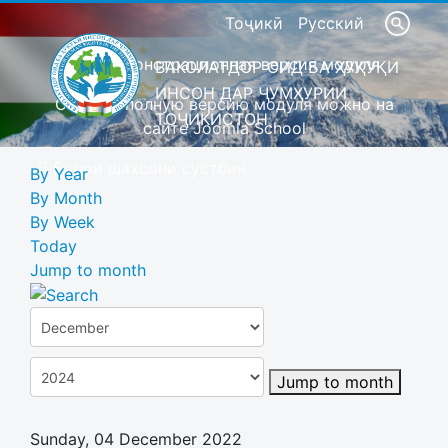
Тоҷикӣ
Русский
Это демонстрационная версия модуля
ВАКОЛАТДОР ОИД БА ҲУҚУҚИ
ИНСОН ДАР ҶУМҲУРИИ
Скачать полную версию модуля можно на
ТОҶИКИСТОН
сайте Joomla School
Барои шахсони сустбин
By Year
By Month
By Week
Today
Jump to month
Jump to month
Sunday, 04 December 2022