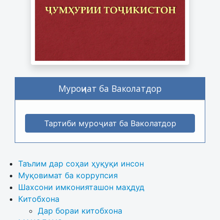
Муроҷиат ба Ваколатдор
Тартиби муроҷиат ба Ваколатдор
Таълим дар соҳаи ҳуқуқи инсон
Муқовимат ба коррупсия
Шахсони имконияташон маҳдуд
Китобхона
Дар бораи китобхона 