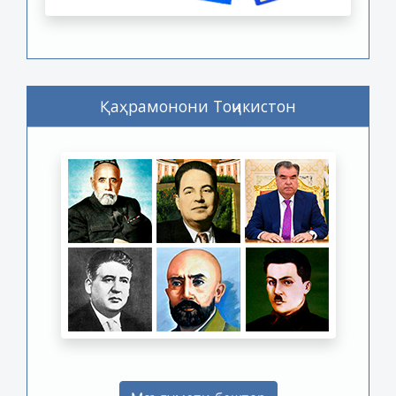
Қаҳрамонони Тоҷикистон