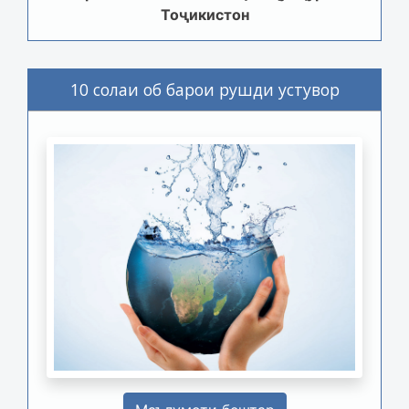
Тоҷикистон
10 солаи об барои рушди устувор