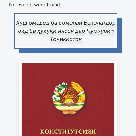
No events were found
Хуш омадед ба сомонаи Ваколатдор
оид ба ҳуқуқи инсон дар Ҷумҳурии
Тоҷикистон