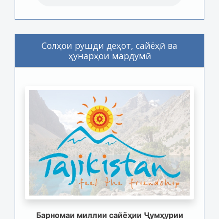
Солҳои рушди деҳот, сайёҳӣ ва
ҳунарҳои мардумӣ
Барномаи миллии сайёҳии Ҷумҳурии