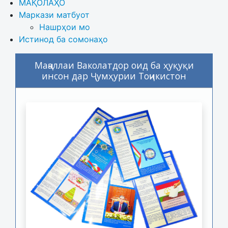
МАҚОЛАҲО
Маркази матбуот
Нашрҳои мо
Истинод ба сомонаҳо
Маҷаллаи Ваколатдор оид ба ҳуқуқи
инсон дар Ҷумҳурии Тоҷикистон