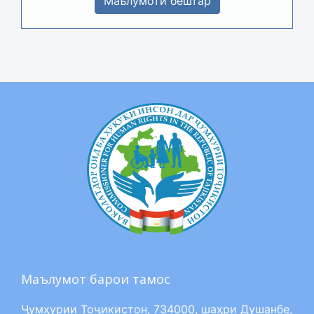
Маълумоти бештар
Маълумот барои тамос
Ҷумҳурии Тоҷикистон, 734000, шаҳри Душанбе,