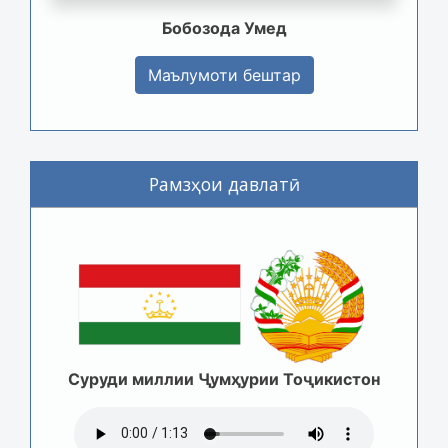
Бобозода Умед
Маълумоти бештар
Рамзҳои давлатӣ
Суруди миллии Ҷумҳурии Тоҷикистон