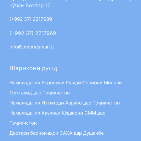
кӯчаи Бохтар 10
(+992 37) 2217989
(+992 37) 2217969
info@ombudsman.tj
Шарикони рушд
Намояндагии Барномаи Рушди Созмони Милали
Муттаҳид дар Тоҷикистон
Намояндагии Иттиҳоди Аврупо дар Тоҷикистон
Намояндагии Хазинаи Кӯдакони СММ дар
Тоҷикистон
Дафтари барномаҳои САҲА дар Душанбе