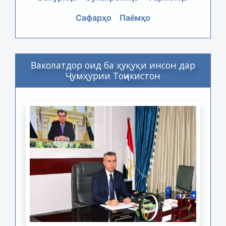
Сафарҳо
Паёмҳо
Ваколатдор оид ба ҳуқуқи инсон дар
Ҷумҳурии Тоҷикистон