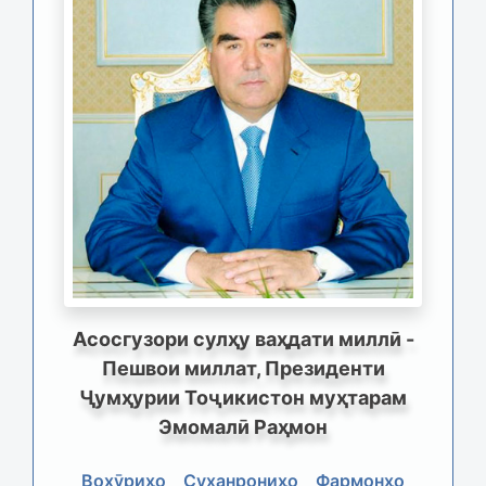
Асосгузори сулҳу ваҳдати миллӣ -
Пешвои миллат, Президенти
Ҷумҳурии Тоҷикистон муҳтарам
Эмомалӣ Раҳмон
Вохӯриҳо
Суханрониҳо
Фармонҳо