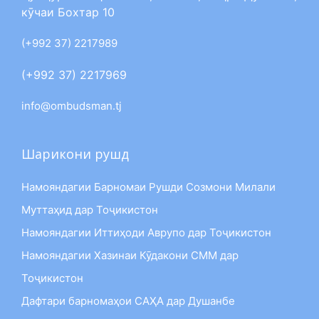
кӯчаи Бохтар 10
(+992 37) 2217989
(+992 37) 2217969
info@ombudsman.tj
Шарикони рушд
Намояндагии Барномаи Рушди Созмони Милали
Муттаҳид дар Тоҷикистон
Намояндагии Иттиҳоди Аврупо дар Тоҷикистон
Намояндагии Хазинаи Кӯдакони СММ дар
Тоҷикистон
Дафтари барномаҳои САҲА дар Душанбе