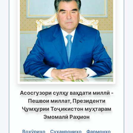
Асосгузори сулҳу ваҳдати миллӣ -
Пешвои миллат, Президенти
Ҷумҳурии Тоҷикистон муҳтарам
Эмомалӣ Раҳмон
Вохӯриҳо
Суханрониҳо
Фармонҳо