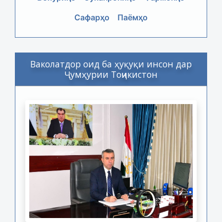
Сафарҳо
Паёмҳо
Ваколатдор оид ба ҳуқуқи инсон дар
Ҷумҳурии Тоҷикистон