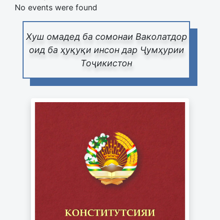
No events were found
Хуш омадед ба сомонаи Ваколатдор
оид ба ҳуқуқи инсон дар Ҷумҳурии
Тоҷикистон