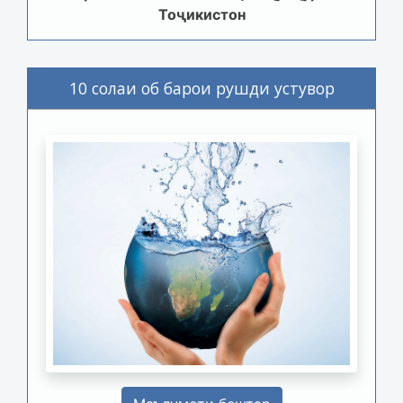
Тоҷикистон
10 солаи об барои рушди устувор