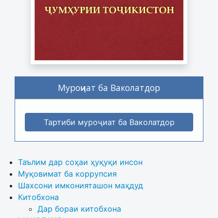
Муроҷиат ба Ваколатдор
Тартиби муроҷиат ба Ваколатдор
Таълим дар соҳаи ҳуқуқи инсон
Муқовимат ба коррупсия
Шахсони имконияташон маҳдуд
Китобхона
Дар бораи китобхона 