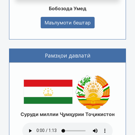
Бобозода Умед
Маълумоти бештар
Рамзҳои давлатӣ
Суруди миллии Ҷумҳурии Тоҷикистон