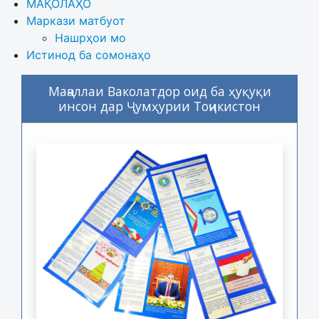
МАҚОЛАҲО
Маркази матбуот
Нашрҳои мо
Истинод ба сомонаҳо
Маҷаллаи Ваколатдор оид ба ҳуқуқи
инсон дар Ҷумҳурии Тоҷикистон