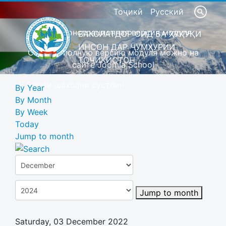
Тоҷикӣ
Русский
Это демонстрационная версия модуля
ВАКОЛАТДОР ОИД БА ҲУҚУҚИ
ИНСОН ДАР ҶУМҲУРИИ
Скачать полную версию модуля можно на
ТОҶИКИСТОН
сайте Joomla School
Барои шахсони сустбин
By Year
By Month
By Week
Today
Jump to month
Jump to month
Saturday, 03 December 2022