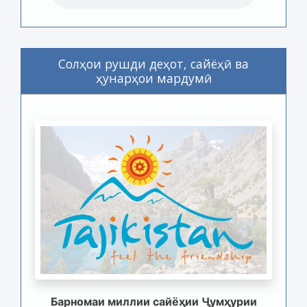
Солҳои рушди деҳот, сайёҳӣ ва
ҳунарҳои мардумӣ
Барномаи миллии сайёҳии Ҷумҳурии