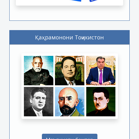
Қаҳрамонони Тоҷикистон