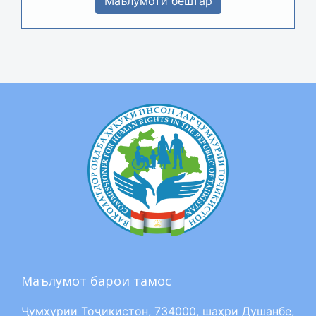
Маълумоти бештар
Маълумот барои тамос
Ҷумҳурии Тоҷикистон, 734000, шаҳри Душанбе,