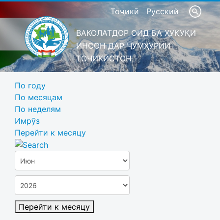
Тоҷикӣ
Русский
ВАКОЛАТДОР ОИД БА ҲУҚУҚИ
ИНСОН ДАР ҶУМҲУРИИ
ТОҶИКИСТОН
По году
По месяцам
По неделям
Имрӯз
Перейти к месяцу
Перейти к месяцу