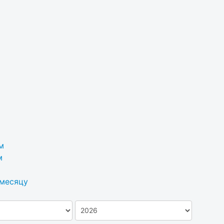
м
м
 месяцу