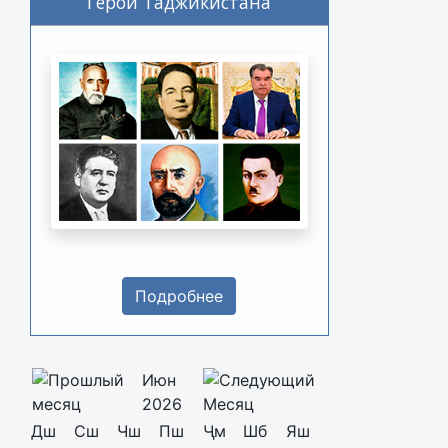
Герои Таджикистана
Подробнее
Июн
2026
Дш
Сш
Чш
Пш
Ҷм
Шб
Яш