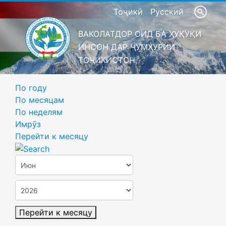
Тоҷикӣ
Русский
ВАКОЛАТДОР ОИД БА ҲУҚУҚИ
ИНСОН ДАР ҶУМҲУРИИ
ТОҶИКИСТОН
По году
По месяцам
По неделям
Имрӯз
Перейти к месяцу
Перейти к месяцу