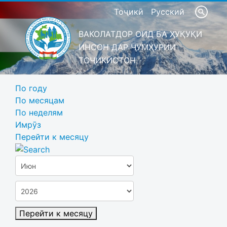
Тоҷикӣ
Русский
ВАКОЛАТДОР ОИД БА ҲУҚУҚИ
ИНСОН ДАР ҶУМҲУРИИ
ТОҶИКИСТОН
По году
По месяцам
По неделям
Имрӯз
Перейти к месяцу
Перейти к месяцу