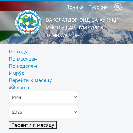
Тоҷикӣ
Русский
ВАКОЛАТДОР ОИД БА ҲУҚУҚИ
ИНСОН ДАР ҶУМҲУРИИ
ТОҶИКИСТОН
По году
По месяцам
По неделям
Имрӯз
Перейти к месяцу
Перейти к месяцу