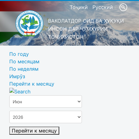
Тоҷикӣ
Русский
ВАКОЛАТДОР ОИД БА ҲУҚУҚИ
ИНСОН ДАР ҶУМҲУРИИ
ТОҶИКИСТОН
По году
По месяцам
По неделям
Имрӯз
Перейти к месяцу
Перейти к месяцу