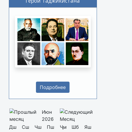
Герои Таджикистана
Подробнее
Июн
2026
Дш
Сш
Чш
Пш
Ҷм
Шб
Яш