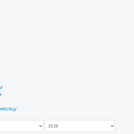
м
м
 месяцу