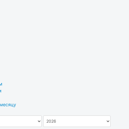
м
м
 месяцу