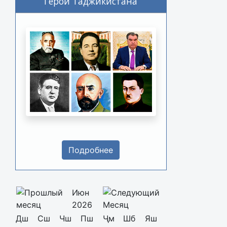
Герои Таджикистана
Подробнее
Июн
2026
Дш
Сш
Чш
Пш
Ҷм
Шб
Яш