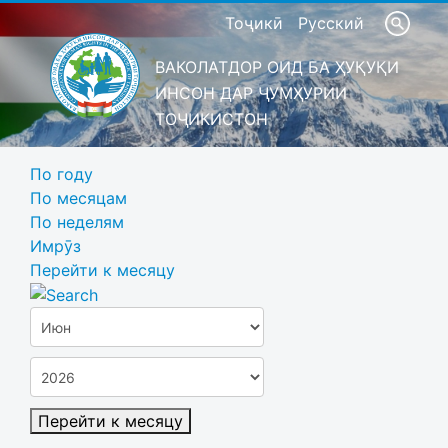
Тоҷикӣ
Русский
ВАКОЛАТДОР ОИД БА ҲУҚУҚИ
ИНСОН ДАР ҶУМҲУРИИ
ТОҶИКИСТОН
По году
По месяцам
По неделям
Имрӯз
Перейти к месяцу
Перейти к месяцу