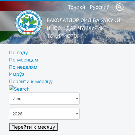
Тоҷикӣ
Русский
ВАКОЛАТДОР ОИД БА ҲУҚУҚИ
ИНСОН ДАР ҶУМҲУРИИ
ТОҶИКИСТОН
По году
По месяцам
По неделям
Имрӯз
Перейти к месяцу
Перейти к месяцу