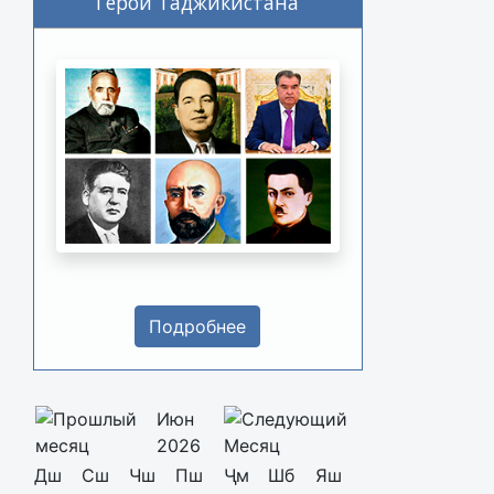
Герои Таджикистана
Подробнее
Июн
2026
Дш
Сш
Чш
Пш
Ҷм
Шб
Яш