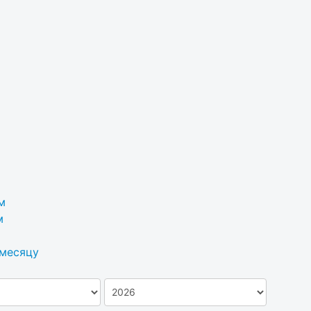
м
м
 месяцу