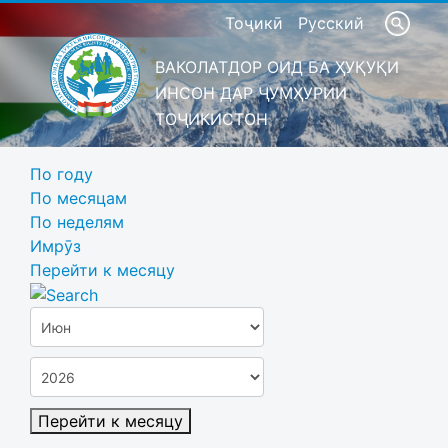
Тоҷикӣ
Русский
ВАКОЛАТДОР ОИД БА ҲУҚУҚИ
ИНСОН ДАР ҶУМҲУРИИ
ТОҶИКИСТОН
По году
По месяцам
По неделям
Имрӯз
Перейти к месяцу
Перейти к месяцу